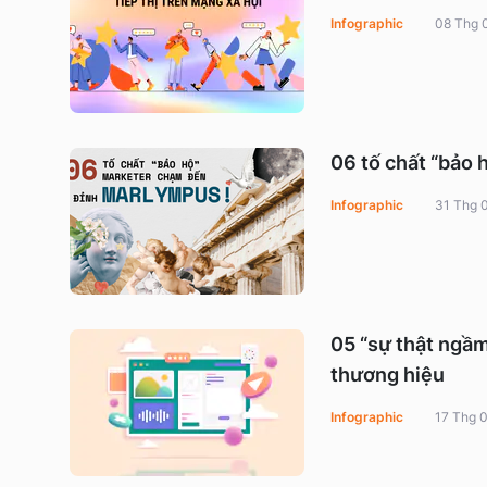
Infographic
08 Thg 
06 tố chất “bảo
Infographic
31 Thg 
05 “sự thật ngầm
thương hiệu
Infographic
17 Thg 