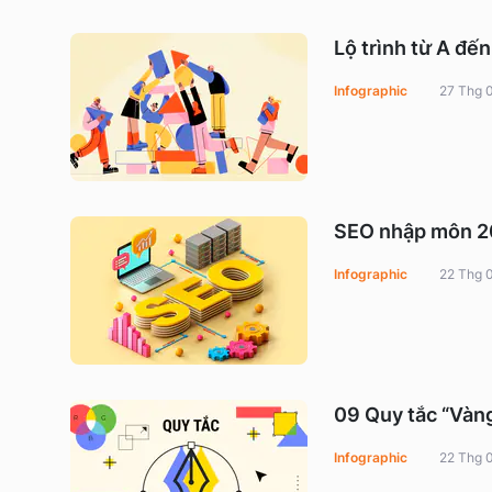
Lộ trình từ A đế
Infographic
27 Thg 
SEO nhập môn 202
Infographic
22 Thg 
09 Quy tắc “Vàng
Infographic
22 Thg 