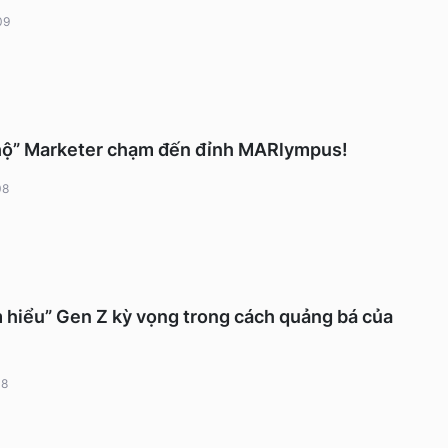
09
 hộ” Marketer chạm đến đỉnh MARlympus!
08
 hiểu” Gen Z kỳ vọng trong cách quảng bá của
08