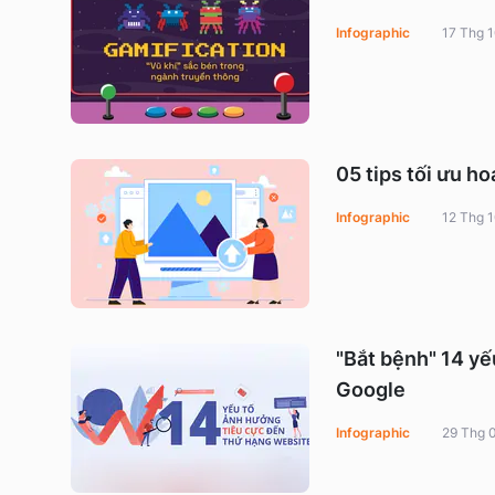
Infographic
17 Thg 
05 tips tối ưu 
Infographic
12 Thg 
"Bắt bệnh" 14 yế
Google
Infographic
29 Thg 