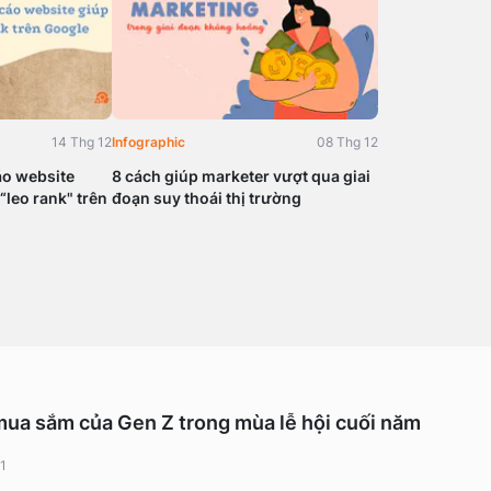
14 Thg 12
Infographic
08 Thg 12
áo website
8 cách giúp marketer vượt qua giai
 “leo rank" trên
đoạn suy thoái thị trường
mua sắm của Gen Z trong mùa lễ hội cuối năm
1