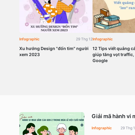
Infographic
29 Thg 12
Infographic
Xu hướng Design "đốn tim" người
12 Tips viết quảng c
xem 2023
giúp tăng vọt traffic,
Google
Giải mã hành vi 
Infographic
29 Thg 1