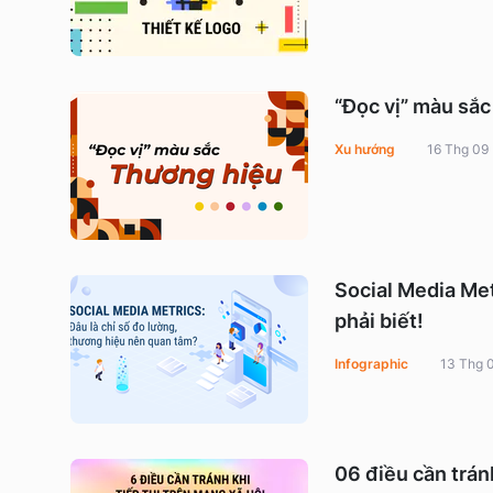
“Đọc vị” màu sắ
Xu hướng
16 Thg 09
Social Media Met
phải biết!
Infographic
13 Thg 
06 điều cần trá