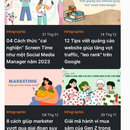
Infographic
Infographic
31 Thg 01
14 Thg 12
04 Cách thức “cai
12 Tips viết quảng cáo
nghiện” Screen Time
website giúp tăng vọt
như một Social Media
traffic, “leo rank" trên
Manager năm 2023
Google
Infographic
Infographic
08 Thg 12
29 Thg 11
8 cách giúp marketer
Giải mã hành vi mua
vượt qua giai đoạn suy
sắm của Gen Z trong