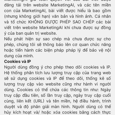
đăng tải trên website MarketingAI, và các tên miền
con của MarketingAI, bài viết được hiểu là bao gồm
(nhưng không giới hạn) văn bản và hình ảnh. Cá nhân
và tổ chức KHÔNG ĐƯỢC PHÉP SAO CHÉP các bài
viết trên website MarketingAI khi chưa được sự đồng
ý của ban quản trị website.
Nếu phát hiện sự sao chép mà chưa được sự cho
phép, chúng tôi sẽ thông báo lên cơ quan chức năng
hoặc tiến hành các biện pháp pháp lý để bảo vệ nội
dung của mình.
Cookies và IP
Người dùng đồng ý cho phép theo dõi cookies và IP.
Hệ thống phân tích lưu lượng truy cập của trang web
sẽ sử dụng cookies và IP để theo dõi, thống kê số
lượng truy cập vào website cũng như hành vi người
dùng. Cookies có thể chứa các thông tin như: Ngày
truy cập đầu tiên, số lần truy cập, ngày truy cập cuối
cùng, liên kết (URL) và tên miền, hệ điều hành, trình
duyệt và độ phân giải màn hình. Người dùng có thể
hủy kích hoạt và/ hoặc xóa cookies bằng cách thực