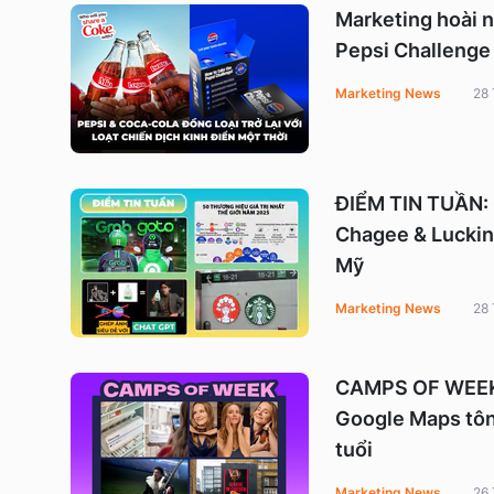
Marketing hoài n
Pepsi Challenge 
Marketing News
28
ĐIỂM TIN TUẦN: G
Chagee & Luckin
Mỹ
Marketing News
28
CAMPS OF WEEK: 
Google Maps tôn
tuổi
Marketing News
26