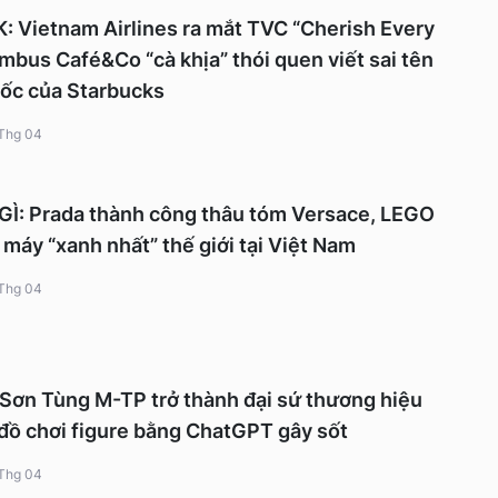
Vietnam Airlines ra mắt TVC “Cherish Every
mbus Café&Co “cà khịa” thói quen viết sai tên
cốc của Starbucks
Thg 04
: Prada thành công thâu tóm Versace, LEGO
máy “xanh nhất” thế giới tại Việt Nam
Thg 04
Sơn Tùng M-TP trở thành đại sứ thương hiệu
đồ chơi figure bằng ChatGPT gây sốt
Thg 04