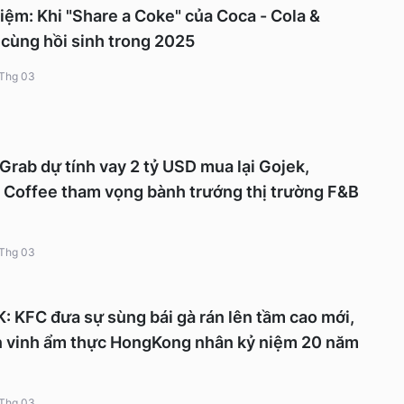
iệm: Khi "Share a Coke" của Coca - Cola &
cùng hồi sinh trong 2025
 Thg 03
rab dự tính vay 2 tỷ USD mua lại Gojek,
 Coffee tham vọng bành trướng thị trường F&B
 Thg 03
KFC đưa sự sùng bái gà rán lên tầm cao mới,
 vinh ẩm thực HongKong nhân kỷ niệm 20 năm
 Thg 03