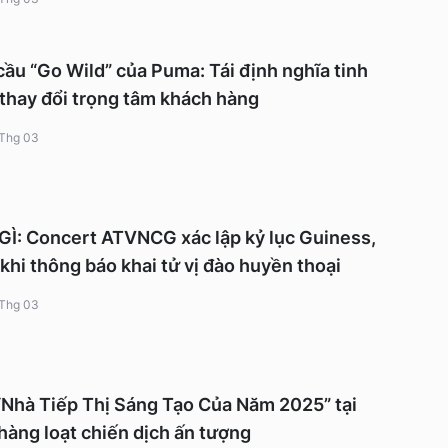
cầu “Go Wild” của Puma: Tái định nghĩa tinh
 thay đổi trọng tâm khách hàng
 Thg 03
: Concert ATVNCG xác lập kỷ lục Guiness,
 khi thông báo khai tử vị đào huyền thoại
 Thg 03
“Nhà Tiếp Thị Sáng Tạo Của Năm 2025” tại
hàng loạt chiến dịch ấn tượng