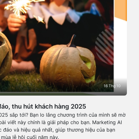
16 Thg 10
áo, thu hút khách hàng 2025
025 sắp tới? Bạn lo lắng chương trình của mình sẽ mờ
ài viết này chính là giải pháp cho bạn. Marketing AI
 đáo và hiệu quả nhất, giúp thương hiệu của bạn
mùa lễ hội cuối năm này.