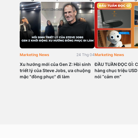
Marketing News
24 Thg 04
Marketing News
Xu hướng mới của Gen Z: Hồi sinh
ĐẦU TUẦN ĐỌC GÌ: C
triết lý của Steve Jobs, ưa chuộng
hàng chục triệu USD
mặc "đồng phục" đi làm
nói “cảm ơn”