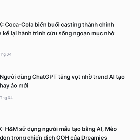
Coca-Cola biến buổi casting thành chính
 kể lại hành trình cứu sống ngoạn mục nhờ
Thg 04
Người dùng ChatGPT tăng vọt nhờ trend AI tạo
thay áo mới
 Thg 04
 H&M sử dụng người mẫu tạo bằng AI, Mèo
don trong chiến dịch OOH của Dreamies