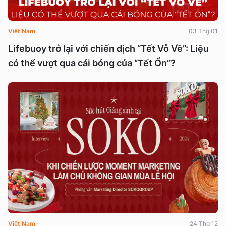
Việt Nam
03 Thg 01
Lifebuoy trở lại với chiến dịch “Tết Vỗ Về”: Liệu
có thể vượt qua cái bóng của “Tết Ổn”?
Việt Nam
24 Thg 12