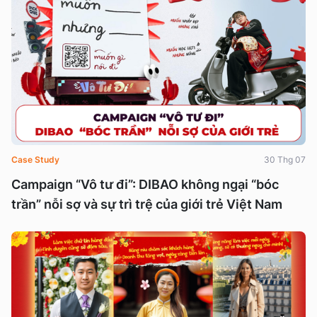
Case Study
30 Thg 07
Campaign “Vô tư đi”: DIBAO không ngại “bóc
trần” nỗi sợ và sự trì trệ của giới trẻ Việt Nam