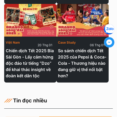
Việt Nam
Case Study
20 Thg 01
06 Thg 01
Chiến dịch Tết 2025 Bia
So sánh chiến dịch Tết
Sài Gòn - Lấy cảm hứng
2025 của Pepsi & Coca-
độc đáo từ tiếng “Dzo”
Cola - Thương hiệu nào
để khai thác insight về
đang giữ vị thế nổi bật
đoàn kết dân tộc
hơn?
Tin đọc nhiều