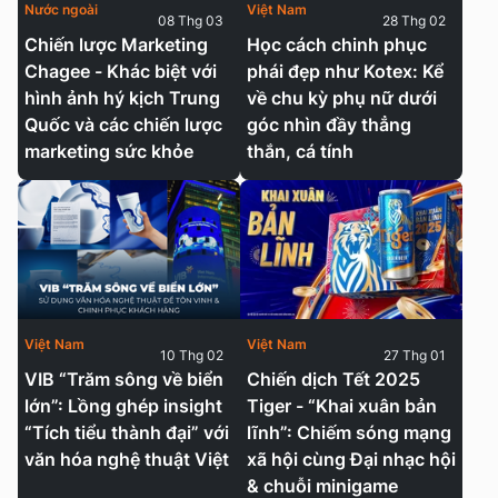
Nước ngoài
Việt Nam
08 Thg 03
28 Thg 02
Chiến lược Marketing
Học cách chinh phục
Chagee - Khác biệt với
phái đẹp như Kotex: Kể
hình ảnh hý kịch Trung
về chu kỳ phụ nữ dưới
Quốc và các chiến lược
góc nhìn đầy thẳng
marketing sức khỏe
thắn, cá tính
Việt Nam
Việt Nam
10 Thg 02
27 Thg 01
VIB “Trăm sông về biển
Chiến dịch Tết 2025
lớn”: Lồng ghép insight
Tiger - “Khai xuân bản
“Tích tiểu thành đại” với
lĩnh”: Chiếm sóng mạng
văn hóa nghệ thuật Việt
xã hội cùng Đại nhạc hội
& chuỗi minigame