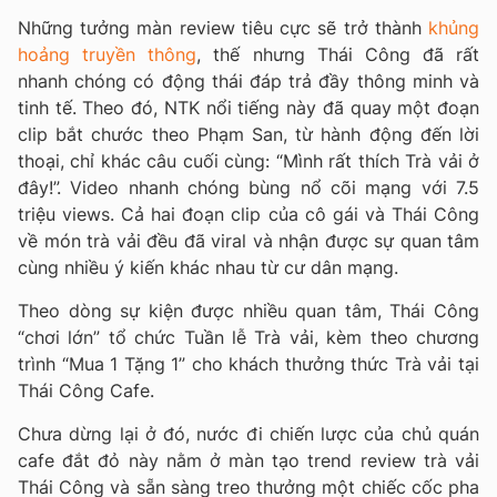
Những tưởng màn review tiêu cực sẽ trở thành
khủng
hoảng truyền thông
, thế nhưng Thái Công đã rất
nhanh chóng có động thái đáp trả đầy thông minh và
tinh tế. Theo đó, NTK nổi tiếng này đã quay một đoạn
clip bắt chước theo Phạm San, từ hành động đến lời
thoại, chỉ khác câu cuối cùng: “Mình rất thích Trà vải ở
đây!”. Video nhanh chóng bùng nổ cõi mạng với 7.5
triệu views. Cả hai đoạn clip của cô gái và Thái Công
về món trà vải đều đã viral và nhận được sự quan tâm
cùng nhiều ý kiến khác nhau từ cư dân mạng.
Theo dòng sự kiện được nhiều quan tâm, Thái Công
“chơi lớn” tổ chức Tuần lễ Trà vải, kèm theo chương
trình “Mua 1 Tặng 1” cho khách thưởng thức Trà vải tại
Thái Công Cafe.
Chưa dừng lại ở đó, nước đi chiến lược của chủ quán
cafe đắt đỏ này nằm ở màn tạo trend review trà vải
Thái Công và sẵn sàng treo thưởng một chiếc cốc pha