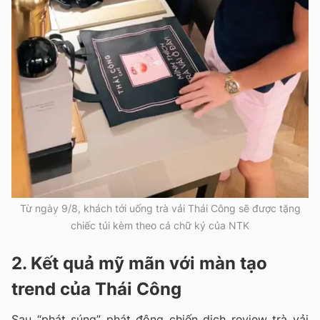
Từ ngày 9/8, khách tới uống trà vải Thái Công sẽ được tặng
chiếc túi kèm theo cả chữ ký của NTK
2. Kết quả mỹ mãn với màn tạo
trend của Thái Công
Sau “phát súng” phát động chiến dịch review trà vải