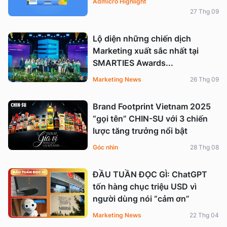
Admicro Highlight
27 Thg 09
Lộ diện những chiến dịch
Marketing xuất sắc nhất tại
SMARTIES Awards...
Marketing News
26 Thg 09
Brand Footprint Vietnam 2025
“gọi tên” CHIN-SU với 3 chiến
lược tăng trưởng nổi bật
Góc nhìn
28 Thg 08
ĐẦU TUẦN ĐỌC GÌ: ChatGPT
tốn hàng chục triệu USD vì
người dùng nói “cảm ơn”
Marketing News
22 Thg 04