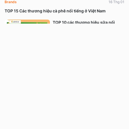
Brands
16 Thg 01
TOP 15 Các thương hiệu cà phê nổi tiếng ở Việt Nam
TOP 10 các thương hiệu sữa nổi
tiếng trên thế giới uy tín nhất
Brands
16 Thg 01
TOP 10 Ý tưởng Content 8/3 “tán đổ”
mọi khách hàng 2026
Content Marketing
26 Thg 02
18+ Chiến dịch marketing 8/3 ý
nghĩa và sáng tạo 2026
Advertising
26 Thg 02