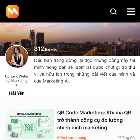
312
Bài viết
Nếu bạn đang dừng lại đọc những dòng này thì
mình mong bạn sẽ lượm lặt được chút gì đó thú
vị và hữu ích trong những bài viết của mình và
Content Writer
của Marketing AI.
tại Marketing
AI
Hải Yến
QR Code Marketing: Khi mã QR
trở thành công cụ đo lường
chiến dịch marketing
Kiến thức chung
17 Thg 03