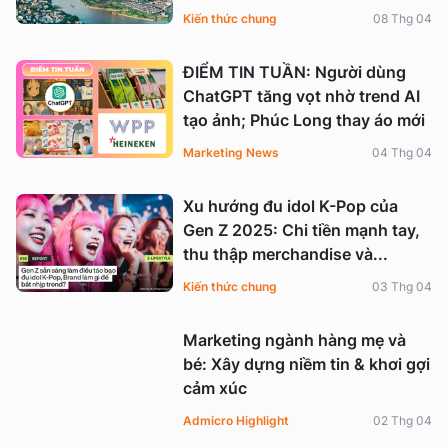
Kiến thức chung
08 Thg 04
ĐIỂM TIN TUẦN: Người dùng
ChatGPT tăng vọt nhờ trend AI
tạo ảnh; Phúc Long thay áo mới
Marketing News
04 Thg 04
Xu hướng đu idol K-Pop của
Gen Z 2025: Chi tiền mạnh tay,
thu thập merchandise và...
Kiến thức chung
03 Thg 04
Marketing ngành hàng mẹ và
bé: Xây dựng niềm tin & khơi gợi
cảm xúc
Admicro Highlight
02 Thg 04