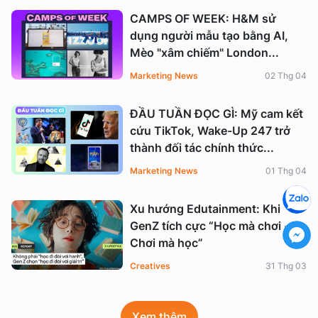
CAMPS OF WEEK: H&M sử
dụng người mẫu tạo bằng AI,
Mèo "xâm chiếm" London...
Marketing News
02 Thg 04
ĐẦU TUẦN ĐỌC GÌ: Mỹ cam kết
cứu TikTok, Wake-Up 247 trở
thành đối tác chính thức...
Marketing News
01 Thg 04
Xu hướng Edutainment: Khi
GenZ tích cực “Học mà chơi -
Chơi mà học”
Creatives
31 Thg 03
Xem thêm