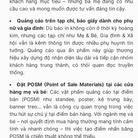
khách hàng mục tiêu – những bà mẹ đang có nhu
cầu cao và mong muốn được tư vấn đáng tin cậy.
Quảng cáo trên tạp chí, báo giấy dành cho phụ
nữ và gia đình
: Dù báo in không còn ở thời kỳ hoàng
kim, nhưng các tạp chí như Mẹ & Bé, Gia đình & Xã
hội vẫn là kênh thông tin được nhiều phụ huynh tin
tưởng. Quảng cáo qua ấn phẩm này giúp thương
hiệu xây dựng độ nhận diện lâu dài và tiếp cận nhóm
khách hàng trung thành, có thói quen đọc truyền
thống.
Đặt POSM (Point of Sale Materials) tại các cửa
hàng mẹ và bé
: Các vật phẩm quảng cáo tại điểm
bán (POSM) như standee, poster, kệ trưng bày,
banner treo… vẫn là công cụ quan trọng trong việc
thu hút sự chú ý tại điểm bán hàng. Với ngành mẹ và
bé – nơi quyết định mua hàng thường mang tính cảm
tính và nhanh chóng – thì việc tạo điểm nhấn bằng
POSM là chiến thuật không thể thiếu.