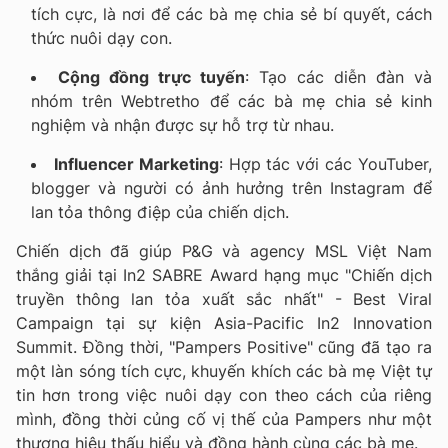
tích cực, là nơi để các bà mẹ chia sẻ bí quyết, cách
thức nuôi dạy con.
Cộng đồng trực tuyến
: Tạo các diễn đàn và
nhóm trên Webtretho để các bà mẹ chia sẻ kinh
nghiệm và nhận được sự hỗ trợ từ nhau.
Influencer Marketing
: Hợp tác với các YouTuber,
blogger và người có ảnh hưởng trên Instagram để
lan tỏa thông điệp của chiến dịch.
Chiến dịch đã giúp P&G và agency MSL Việt Nam
thắng giải tại In2 SABRE Award hạng mục "Chiến dịch
truyền thông lan tỏa xuất sắc nhất" - Best Viral
Campaign tại sự kiện Asia-Pacific In2 Innovation
Summit. Đồng thời, "Pampers Positive" cũng đã tạo ra
một làn sóng tích cực, khuyến khích các bà mẹ Việt tự
tin hơn trong việc nuôi dạy con theo cách của riêng
mình, đồng thời củng cố vị thế của Pampers như một
thương hiệu thấu hiểu và đồng hành cùng các bà mẹ.