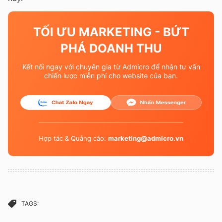
TỐI ƯU MARKETING - BỨT
PHÁ DOANH THU
Kết nối ngay với chuyên gia từ Admicro để nhận tư vấn
chiến lược miễn phí cho website của bạn.
Hợp tác & Quảng cáo:
marketing@admicro.vn
TAGS: