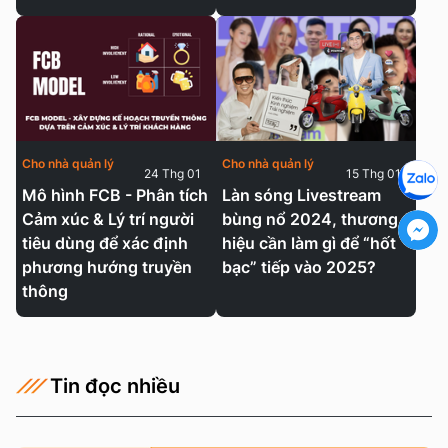
Cho nhà quản lý
Cho nhà quản lý
24 Thg 01
15 Thg 01
Mô hình FCB - Phân tích
Làn sóng Livestream
Cảm xúc & Lý trí người
bùng nổ 2024, thương
tiêu dùng để xác định
hiệu cần làm gì để “hốt
phương hướng truyền
bạc” tiếp vào 2025?
thông
Tin đọc nhiều