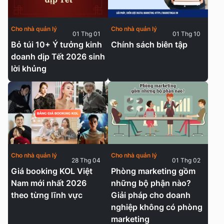
Cho nhà quản lý
Cho nhà quản lý
01 Thg 01
01 Thg 10
Bỏ túi 10+ Ý tưởng kinh
Chính sách biên tập
doanh dịp Tết 2026 sinh
lời khủng
Cho nhà quản lý
Cho nhà quản lý
28 Thg 04
01 Thg 02
Giá booking KOL Việt
Phòng marketing gồm
Nam mới nhất 2026
những bộ phận nào?
theo từng lĩnh vực
Giải pháp cho doanh
nghiệp không có phòng
marketing