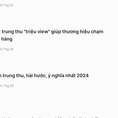
18 Thg 10
trung thu "triệu view" giúp thương hiệu chạm
h hàng
16 Thg 09
trung thu, hài hước, ý nghĩa nhất 2024
10 Thg 09