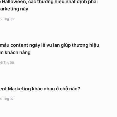
p Halloween, các thương hiệu nhất định phải
arketing này
22 Thg 08
mẫu content ngày lễ vu lan giúp thương hiệu
tim khách hàng
06 Thg 08
ent Marketing khác nhau ở chỗ nào?
10 Thg 07