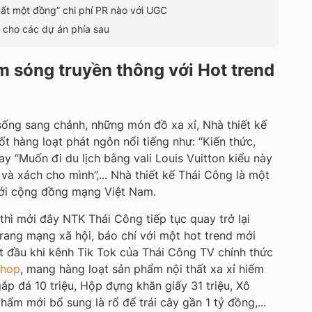
mất một đồng” chi phí PR nào với UGC
 cho các dự án phía sau
m sóng truyền thông với Hot trend
 sống sang chảnh, những món đồ xa xỉ, Nhà thiết kế
t hàng loạt phát ngôn nổi tiếng như: “Kiến thức,
hay “Muốn đi du lịch bằng vali Louis Vuitton kiểu này
và xách cho mình”,... Nhà thiết kế Thái Công là một
với cộng đồng mạng Việt Nam.
 thì mới đây NTK Thái Công tiếp tục quay trở lại
rang mạng xã hội, báo chí với một hot trend mới
t đầu khi kênh Tik Tok của Thái Công TV chính thức
Shop
, mang hàng loạt sản phẩm nội thất xa xỉ hiếm
ắp đá 10 triệu, Hộp đựng khăn giấy 31 triệu, Xô
hẩm mới bổ sung là rổ để trái cây gần 1 tỷ đồng,...