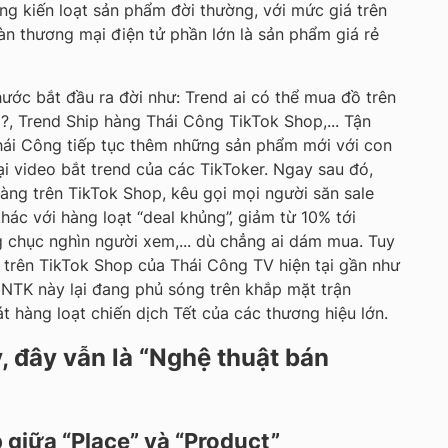
ng kiến loạt sản phẩm đời thường, với mức giá trên
 sàn thương mại điện tử phần lớn là sản phẩm giá rẻ
hước bắt đầu ra đời như: Trend ai có thể mua đồ trên
, Trend Ship hàng Thái Công TikTok Shop,... Tận
hái Công tiếp tục thêm những sản phẩm mới với con
lại video bắt trend của các TikToker. Ngay sau đó,
àng trên TikTok Shop, kêu gọi mọi người săn sale
c với hàng loạt “deal khủng”, giảm từ 10% tới
ng chục nghìn người xem,... dù chẳng ai dám mua. Tuy
ỉ trên TikTok Shop của Thái Công TV hiện tại gần như
 NTK này lại đang phủ sóng trên khắp mặt trận
át hàng loạt chiến dịch Tết của các thương hiệu lớn.
ý, đây vẫn là “Nghệ thuật bán
p giữa “Place” và “Product”