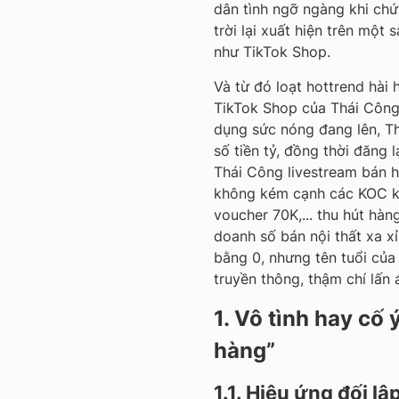
dân tình ngỡ ngàng khi chứ
trời lại xuất hiện trên một
như TikTok Shop.
Và từ đó loạt hottrend hài 
TikTok Shop của Thái Công?
dụng sức nóng đang lên, T
số tiền tỷ, đồng thời đăng 
Thái Công livestream bán h
không kém cạnh các KOC khá
voucher 70K,... thu hút hà
doanh số bán nội thất xa x
bằng 0, nhưng tên tuổi của
truyền thông, thậm chí lấn 
1. Vô tình hay cố 
hàng”
1.1. Hiệu ứng đối lậ