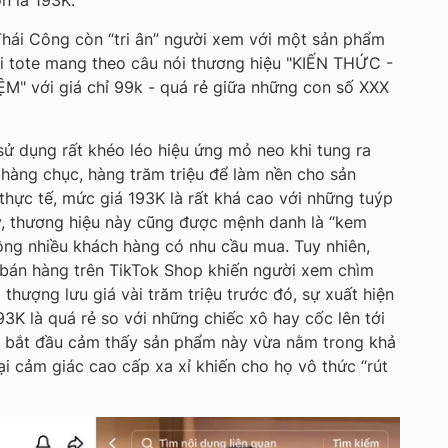
n là 193K.
 Thái Công còn “tri ân” người xem với một sản phẩm
 túi tote mang theo câu nói thương hiệu "KIẾN THỨC -
" với giá chỉ 99k - quá rẻ giữa những con số XXX
sử dụng rất khéo léo hiệu ứng mỏ neo khi tung ra
á hàng chục, hàng trăm triệu để làm nền cho sản
hực tế, mức giá 193K là rất khá cao với những tuýp
, thương hiệu này cũng được mệnh danh là “kem
ông nhiều khách hàng có nhu cầu mua. Tuy nhiên,
 bán hàng trên TikTok Shop khiến người xem chìm
hượng lưu giá vài trăm triệu trước đó, sự xuất hiện
3K là quá rẻ so với những chiếc xô hay cốc lên tới
m bắt đầu cảm thấy sản phẩm này vừa nằm trong khả
lại cảm giác cao cấp xa xỉ khiến cho họ vô thức “rút