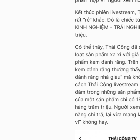
phần “hợp ví” người xem hơ
Kết thúc phiên livestream,
rất “rẻ” khác. Đó là chiếc
KINH NGHIỆM - TRẢI NGHIỆM
triệu.
Có thể thấy, Thái Công đã 
loạt sản phẩm xa xỉ với gi
phẩm kem đánh răng. Trên t
kem đánh răng thường thấy
đánh răng nhà giàu” mà kh
cách Thái Công livestream
đắm trong những sản phẩm t
của một sản phẩm chỉ có 19
hàng trăm triệu. Người xe
năng chi trả, lại vừa mang 
ví” không hay.