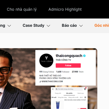
Cho nhà quản lý
Admicro Highlight
ing
Case Study
Báo cáo
Góc nh