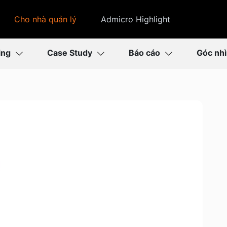
Cho nhà quản lý
Admicro Highlight
ing
Case Study
Báo cáo
Góc nh