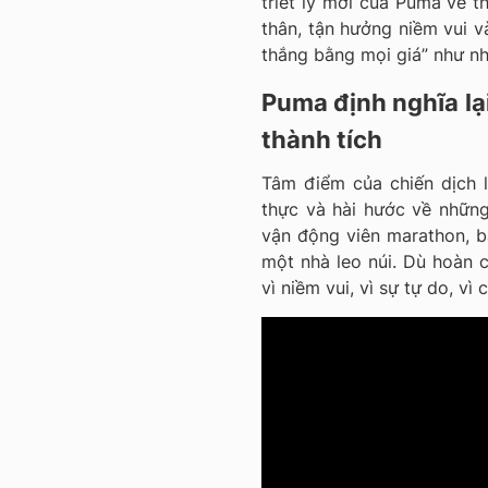
triết lý mới của Puma về t
thân, tận hưởng niềm vui v
thắng bằng mọi giá” như nh
Puma định nghĩa lại
thành tích
Tâm điểm của chiến dịch 
thực và hài hước về nhữn
vận động viên marathon, b
một nhà leo núi. Dù hoàn c
vì niềm vui, vì sự tự do, vì