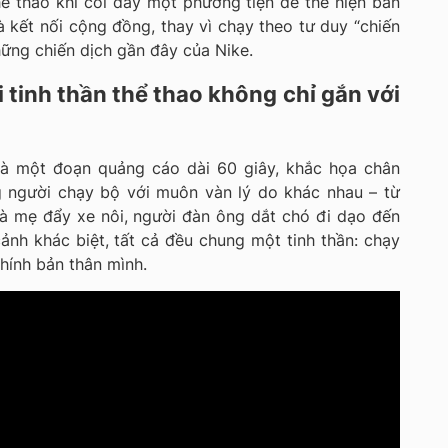
hể thao khi coi đây một phương tiện để thể hiện bản
à kết nối cộng đồng, thay vì chạy theo tư duy “chiến
ững chiến dịch gần đây của Nike.
 tinh thần thể thao không chỉ gắn với
là một đoạn quảng cáo dài 60 giây, khắc họa chân
g người chạy bộ với muôn vàn lý do khác nhau – từ
à mẹ đẩy xe nôi, người đàn ông dắt chó đi dạo đến
ảnh khác biệt, tất cả đều chung một tinh thần: chạy
 chính bản thân mình.