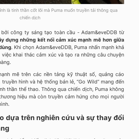
nh là tinh thần cốt lõi mà Puma muốn truyền tải thông qua
chiến dịch
n bởi công ty sáng tạo toàn cầu - Adam&eveDDB từ
ây dựng những kết nối cảm xúc mạnh mẽ hơn giữa
 dùng
. Khi chọn Adam&eveDDB, Puma nhấn mạnh khả
 việc khai thác cảm xúc và tạo ra những câu chuyện
hàng.
mạnh mẽ trên các nền tảng kỹ thuật số, quảng cáo
, truyền hình và hệ thống bán lẻ, “Go Wild” mang đến
inh thần thể thao. Thông qua chiến dịch, Puma không
n thương hiệu mà còn truyền cảm hứng cho mọi người
ình.
ạo dựa trên nghiên cứu và sự thay đổi
àng