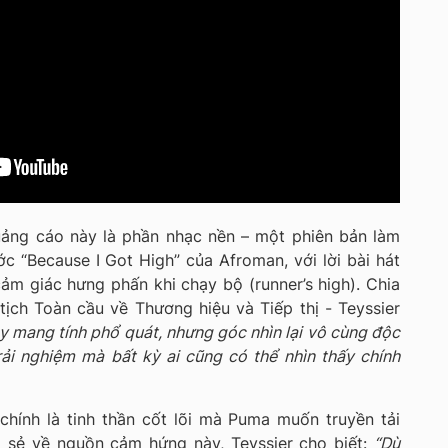
uảng cáo này là phần nhạc nền – một phiên bản làm
ớc “Because I Got High” của Afroman, với lời bài hát
ảm giác hưng phấn khi chạy bộ (runner’s high). Chia
tịch Toàn cầu về Thương hiệu và Tiếp thị - Teyssier
 mang tính phổ quát, nhưng góc nhìn lại vô cùng độc
ải nghiệm mà bất kỳ ai cũng có thể nhìn thấy chính
chính là tinh thần cốt lõi mà Puma muốn truyền tải
a sẻ về nguồn cảm hứng này, Teyssier cho biết:
“Dù