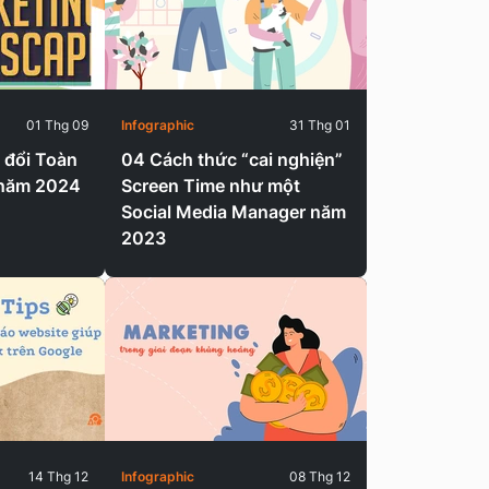
01 Thg 09
Infographic
31 Thg 01
 đổi Toàn
04 Cách thức “cai nghiện”
 năm 2024
Screen Time như một
Social Media Manager năm
2023
14 Thg 12
Infographic
08 Thg 12