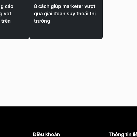
ng cáo
8 cách giúp marketer vượt
g vọt
qua giai đoạn suy thoái thị
" trên
trường
Điều khoản
Thông tin li