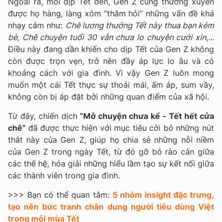
Ngoài ra, mỗi dịp Tết đến, Gen Z cũng thường xuyên
được họ hàng, làng xóm “thăm hỏi” những vấn đề khá
nhạy cảm như:
Chê lương thưởng Tết này thua bạn kém
bè, Chê chuyện tuổi 30 vẫn chưa lo chuyện cưới xin,...
Điều này đang dần khiến cho dịp Tết của Gen Z không
còn được trọn vẹn, trở nên đầy áp lực lo âu và có
khoảng cách với gia đình. Vì vậy Gen Z luôn mong
muốn một cái Tết thực sự thoải mái, ấm áp, sum vầy,
không còn bị áp đặt bởi những quan điểm của xã hội.
Từ đây, chiến dịch
“Mở chuyện chưa kể - Tết hết cửa
chê”
đã được thực hiện với mục tiêu cởi bỏ những nút
thắt này của Gen Z, giúp họ chia sẻ những nỗi niềm
của Gen Z trong ngày Tết, từ đó gỡ bỏ rào cản giữa
các thế hệ, hóa giải những hiểu lầm tạo sự kết nối giữa
các thành viên trong gia đình.
>>> Bạn có thể quan tâm:
5 nhóm insight đặc trưng,
tạo nên bức tranh chân dung người tiêu dùng Việt
trong mỗi mùa Tết