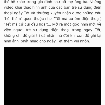
thế hệ khác trong gia đình như bố mẹ ông bà. Những
video khai thác hình ảnh của các bạn trẻ sử dụng điện
thoại ngày Tết và thường xuyên nhận được những câu
“hỏi thăm” quen thuộc như “Tết mà cứ ôm điện thoại”,
“Tết mà cứ cúi đầu hoài”,... Mở ra một góc nhìn mới về
việc người trẻ sử dụng điện thoại trong ngày Tết,
không chỉ để giải trí cá nhân mà đôi khi còn để ghi lại
hình ảnh, phát nhạc cho ngày Tết thêm vui nhộn.