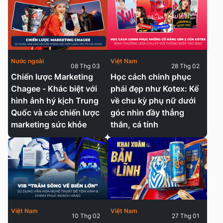
Nước ngoài
Việt Nam
08 Thg 03
28 Thg 02
Chiến lược Marketing
Học cách chinh phục
Chagee - Khác biệt với
phái đẹp như Kotex: Kể
hình ảnh hý kịch Trung
về chu kỳ phụ nữ dưới
Quốc và các chiến lược
góc nhìn đầy thẳng
marketing sức khỏe
thắn, cá tính
Việt Nam
Việt Nam
10 Thg 02
27 Thg 01