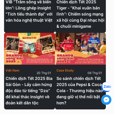
VIB “Trăm sông về biển
Chiến dịch Tết 2025
lớn”: Lồng ghép insight
Tiger - “Khai xuân bản
“Tích tiểu thành đại” với
lĩnh”: Chiếm sóng mạng
văn hóa nghệ thuật Việt
xã hội cùng Đại nhạc hội
& chuỗi minigame
Việt Nam
Case Study
20 Thg 01
06 Thg 01
Chiến dịch Tết 2025 Bia
So sánh chiến dịch Tết
Sài Gòn - Lấy cảm hứng
2025 của Pepsi & Coca-
độc đáo từ tiếng “Dzo”
Cola - Thương hiệu nào
để khai thác insight về
đang giữ vị thế nổi bật
đoàn kết dân tộc
hơn?