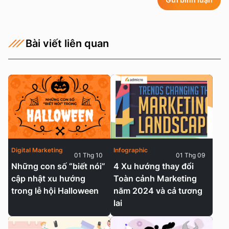
Bài viết liên quan
Digital Marketing
Infographic
01 Thg 10
01 Thg 09
Những con số “biết nói”
4 Xu hướng thay đổi
cập nhật xu hướng
Toàn cảnh Marketing
trong lễ hội Halloween
năm 2024 và cả tương
lai