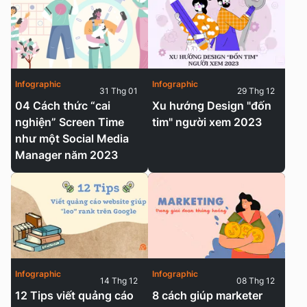
Infographic
Infographic
31 Thg 01
29 Thg 12
04 Cách thức “cai
Xu hướng Design "đốn
nghiện” Screen Time
tim" người xem 2023
như một Social Media
Manager năm 2023
Infographic
Infographic
14 Thg 12
08 Thg 12
12 Tips viết quảng cáo
8 cách giúp marketer