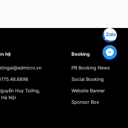
ên hệ
Booking
etingai@admicro.vn
PR Booking News
 0775.48.6896
Social Booking
 Nguyễn Huy Tưởng,
Website Banner
 Hà Nội
Sponsor Box