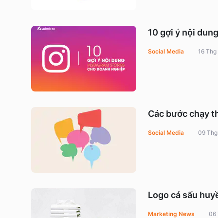
10 gợi ý nội dun
Social Media
16 Thg
Các bước chạy t
Social Media
09 Thg
Logo cá sấu huyề
Marketing News
06