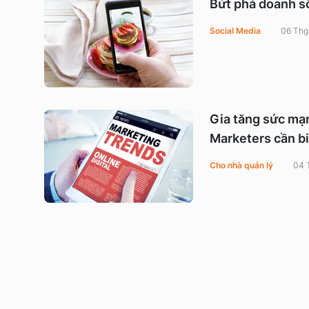
Bứt phá doanh số
Social Media
06 Thg
Gia tăng sức mạ
Marketers cần bi
Cho nhà quản lý
04 