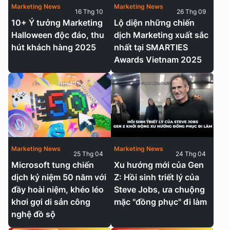
Marketing News
Marketing News
16 Thg 10
26 Thg 09
10+ Ý tưởng Marketing
Lộ diện những chiến
Halloween độc đáo, thu
dịch Marketing xuất sắc
hút khách hàng 2025
nhất tại SMARTIES
Awards Vietnam 2025
Marketing News
Marketing News
25 Thg 04
24 Thg 04
Microsoft tung chiến
Xu hướng mới của Gen
dịch kỷ niệm 50 năm với
Z: Hồi sinh triết lý của
đầy hoài niệm, khéo léo
Steve Jobs, ưa chuộng
khơi gợi di sản công
mặc "đồng phục" đi làm
nghệ đồ sộ