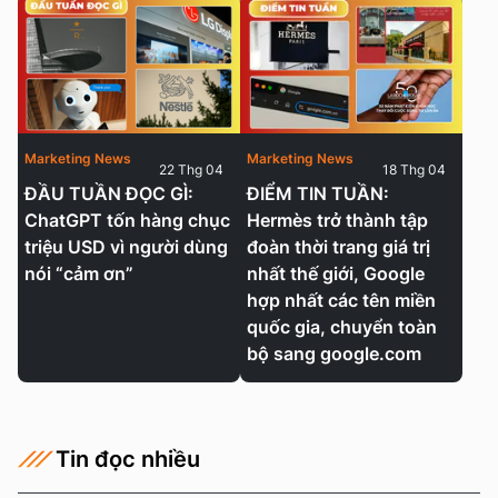
Marketing News
Marketing News
22 Thg 04
18 Thg 04
ĐẦU TUẦN ĐỌC GÌ:
ĐIỂM TIN TUẦN:
ChatGPT tốn hàng chục
Hermès trở thành tập
triệu USD vì người dùng
đoàn thời trang giá trị
nói “cảm ơn”
nhất thế giới, Google
hợp nhất các tên miền
quốc gia, chuyển toàn
bộ sang google.com
Tin đọc nhiều