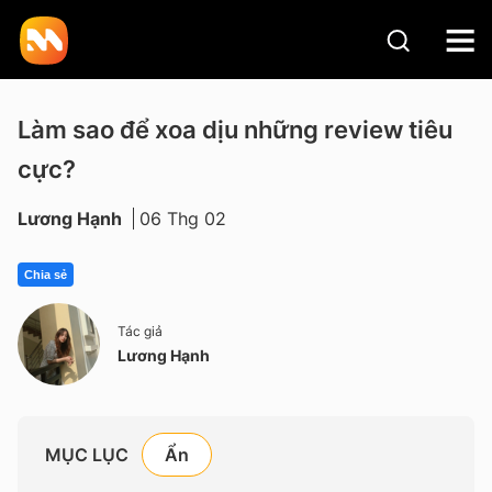
Làm sao để xoa dịu những review tiêu
cực?
Lương Hạnh
06 Thg 02
Chia sẻ
Tác giả
Lương Hạnh
MỤC LỤC