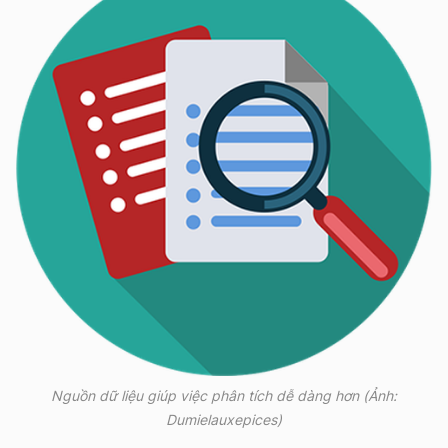
Nguồn dữ liệu giúp việc phân tích dễ dàng hơn (Ảnh:
Dumielauxepices)