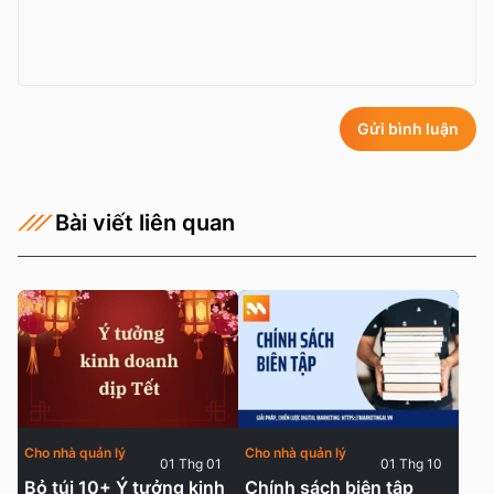
Gửi bình luận
Bài viết liên quan
Cho nhà quản lý
Cho nhà quản lý
01 Thg 01
01 Thg 10
Bỏ túi 10+ Ý tưởng kinh
Chính sách biên tập