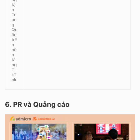
tậ
n
Tr
un
g
Qu
ốc
trê
n
nề
n
tả
ng
Ti
kT
ok
6.
PR và Quảng cáo