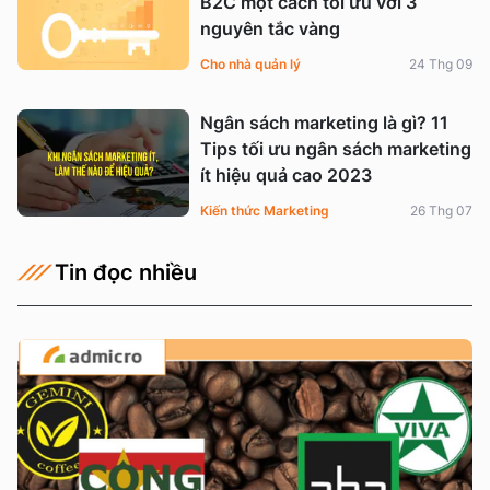
B2C một cách tối ưu với 3
nguyên tắc vàng
Cho nhà quản lý
24 Thg 09
Ngân sách marketing là gì? 11
Tips tối ưu ngân sách marketing
ít hiệu quả cao 2023
Kiến thức Marketing
26 Thg 07
Tin đọc nhiều