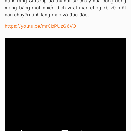
đánh răng Closeup đã thu hút sự chú ý của cộng đồng
mạng bằng một chiến dịch viral marketing kể về một
câu chuyện tình lãng mạn và độc đáo.
https://youtu.be/mrCbPUzG6VQ