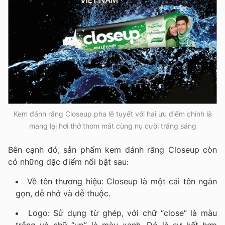
Kem đánh răng Closeup pha lê tuyết với hai ưu điểm chính là
mang lại hơi thở thơm mát cùng nụ cười trắng sáng
Bên cạnh đó, sản phẩm kem đánh răng Closeup còn
có những đặc điểm nổi bật sau:
Về tên thương hiệu: Closeup là một cái tên ngắn
gọn, dễ nhớ và dễ thuộc.
Logo: Sử dụng từ ghép, với chữ “close” là màu
trắng và chữ “up” là màu xanh. Đó là sự kết hợp