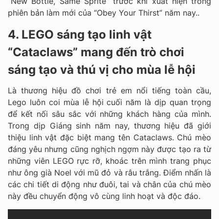
“New Bottle, Same Sprite” trước khi xuất hiện trong
phiên bản làm mới của “Obey Your Thirst” năm nay..
4. LEGO sáng tạo linh vật
“Cataclaws” mang đến trò chơi
sáng tạo và thú vị cho mùa lễ hội
Là thương hiệu đồ chơi trẻ em nổi tiếng toàn cầu,
Lego luôn coi mùa lễ hội cuối năm là dịp quan trọng
để kết nối sâu sắc với những khách hàng của mình.
Trong dịp Giáng sinh năm nay, thương hiệu đã giới
thiệu linh vật đặc biệt mang tên Cataclaws. Chú mèo
đáng yêu nhưng cũng nghịch ngợm này được tạo ra từ
những viên LEGO rực rỡ, khoác trên mình trang phục
như ông già Noel với mũ đỏ và râu trắng. Điểm nhấn là
các chi tiết di động như đuôi, tai và chân của chú mèo
này đều chuyển động vô cùng linh hoạt và độc đáo.