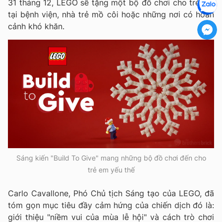
31 tháng 12, LEGO sẽ tặng một bộ đồ chơi cho trẻ em
tại bệnh viện, nhà trẻ mồ côi hoặc những nơi có hoàn
cảnh khó khăn.
Sáng kiến "Build To Give" mang những bộ đồ chơi đến cho
trẻ em yếu thế
Carlo Cavallone, Phó Chủ tịch Sáng tạo của LEGO, đã
tóm gọn mục tiêu đầy cảm hứng của chiến dịch đó là:
giới thiệu "niềm vui của mùa lễ hội" và cách trò chơi