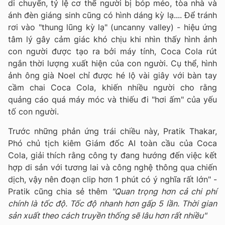
di chuyển, tỷ lệ cơ thể người bị bóp méo, tòa nhà và
ánh đèn giáng sinh cũng có hình dáng kỳ lạ.... Để tránh
rơi vào "thung lũng kỳ lạ" (uncanny valley) - hiệu ứng
tâm lý gây cảm giác khó chịu khi nhìn thấy hình ảnh
con người được tạo ra bởi máy tính, Coca Cola rút
ngắn thời lượng xuất hiện của con người. Cụ thể, hình
ảnh ông già Noel chỉ được hé lộ vài giây với bàn tay
cầm chai Coca Cola, khiến nhiều người cho rằng
quảng cáo quá máy móc và thiếu đi "hơi ấm" của yếu
tố con người.
Trước những phản ứng trái chiều này, Pratik Thakar,
Phó chủ tịch kiêm Giám đốc AI toàn cầu của Coca
Cola, giải thích rằng công ty đang hướng đến việc kết
hợp di sản với tương lai và công nghệ thông qua chiến
dịch, vậy nên đoạn clip hơn 1 phút có ý nghĩa rất lớn" -
Pratik cũng chia sẻ thêm
"Quan trọng hơn cả chi phí
chính là tốc độ. Tốc độ nhanh hơn gấp 5 lần. Thời gian
sản xuất theo cách truyền thống sẽ lâu hơn rất nhiều"