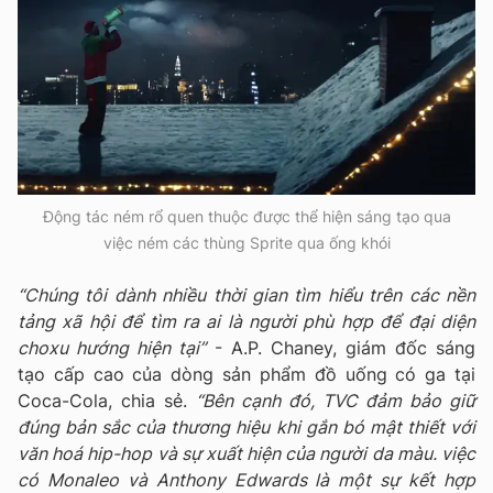
Động tác ném rổ quen thuộc được thể hiện sáng tạo qua
việc ném các thùng Sprite qua ống khói
“Chúng tôi dành nhiều thời gian tìm hiểu trên các nền
tảng xã hội để tìm ra ai là người phù hợp để đại diện
choxu hướng hiện tại”
- A.P. Chaney, giám đốc sáng
tạo cấp cao của dòng sản phẩm đồ uống có ga tại
Coca-Cola, chia sẻ.
“Bên cạnh đó, TVC đảm bảo giữ
đúng bản sắc của thương hiệu khi gắn bó mật thiết với
văn hoá hip-hop và sự xuất hiện của người da màu. việc
có Monaleo và Anthony Edwards là một sự kết hợp