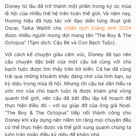
Disney từ lâu đã trở thành một phần trong ký ức mùa
lễ hội của nhiều thế hệ trên toàn thế giới. Và năm nay,
thương hiệu đã hợp tác với đạo diễn từng đoạt giải
Oscar, Taika Waititi cho
chiến dịch Giáng sinh 2024
được nhiều người mong đợi mang tên “The Boy & The
Octopus” (Tạm dịch: Cậu Bé và Con Bạch Tuộc).
Với cách kể chuyện giàu cảm xúc, Disney đã tạo nên
câu chuyện đặc biệt của một cậu bé cùng với chú
bạch tuộc được tìm thấy trên bờ biển. Cả hai đã cùng
trải qua những khoảnh khắc đáng nhớ của tình bạn, sự
kỳ diệu trong mùa lễ hội. Nhưng rồi cậu bé dần hiểu ra
ước mơ của chú bạch tuộc là được khám phá vòng
quanh thế giới, nên cậu đã bắt đầu lập kế hoạch để
thực hiện điều đó - với sự giúp đỡ của ông già Noel.
“The Boy & The Octopus” tiếp nối thành công cho
Disney khi xây dựng nên niềm tin rằng mọi chuyện đều
có thể thực hiện được và thế giới xung quanh chúng ta
luôn tràn ngập điều kỳ diệu để khám phá.