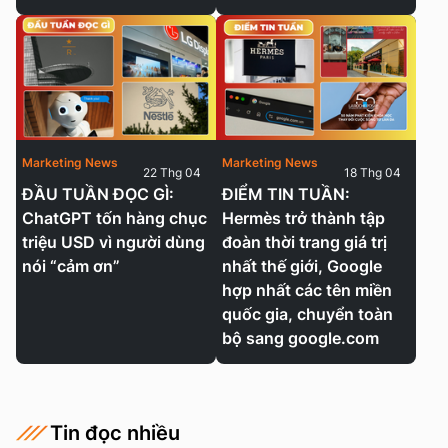
Marketing News
Marketing News
22 Thg 04
18 Thg 04
ĐẦU TUẦN ĐỌC GÌ:
ĐIỂM TIN TUẦN:
ChatGPT tốn hàng chục
Hermès trở thành tập
triệu USD vì người dùng
đoàn thời trang giá trị
nói “cảm ơn”
nhất thế giới, Google
hợp nhất các tên miền
quốc gia, chuyển toàn
bộ sang google.com
Tin đọc nhiều