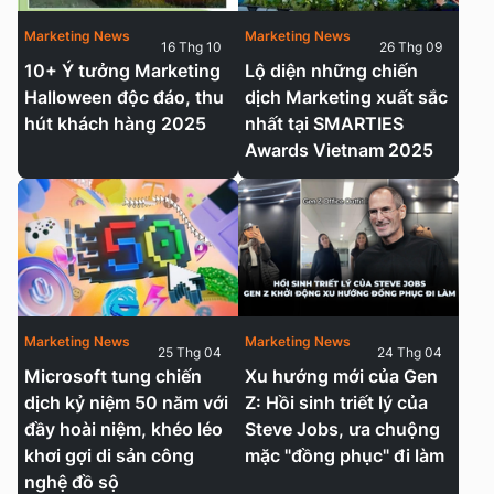
Marketing News
Marketing News
16 Thg 10
26 Thg 09
10+ Ý tưởng Marketing
Lộ diện những chiến
Halloween độc đáo, thu
dịch Marketing xuất sắc
hút khách hàng 2025
nhất tại SMARTIES
Awards Vietnam 2025
Marketing News
Marketing News
25 Thg 04
24 Thg 04
Microsoft tung chiến
Xu hướng mới của Gen
dịch kỷ niệm 50 năm với
Z: Hồi sinh triết lý của
đầy hoài niệm, khéo léo
Steve Jobs, ưa chuộng
khơi gợi di sản công
mặc "đồng phục" đi làm
nghệ đồ sộ