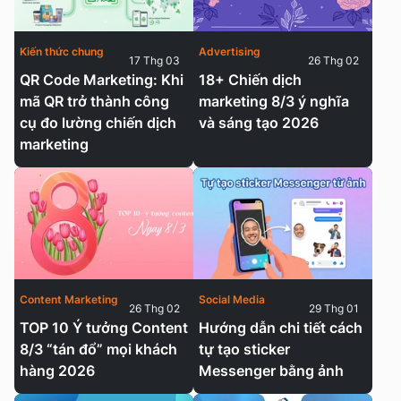
Kiến thức chung
Advertising
17 Thg 03
26 Thg 02
QR Code Marketing: Khi
18+ Chiến dịch
mã QR trở thành công
marketing 8/3 ý nghĩa
cụ đo lường chiến dịch
và sáng tạo 2026
marketing
Content Marketing
Social Media
26 Thg 02
29 Thg 01
TOP 10 Ý tưởng Content
Hướng dẫn chi tiết cách
8/3 “tán đổ” mọi khách
tự tạo sticker
hàng 2026
Messenger bằng ảnh