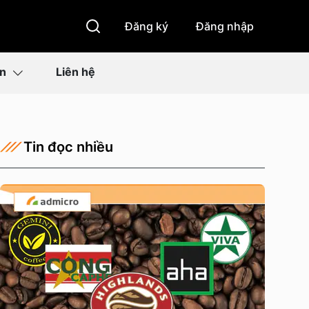
Đăng ký
Đăng nhập
ìn
Liên hệ
Tin đọc nhiều