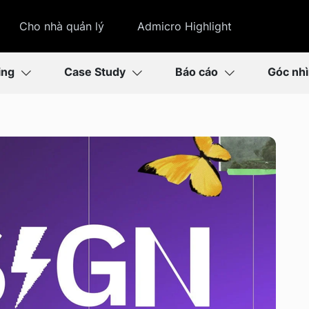
Cho nhà quản lý
Admicro Highlight
ing
Case Study
Báo cáo
Góc nh