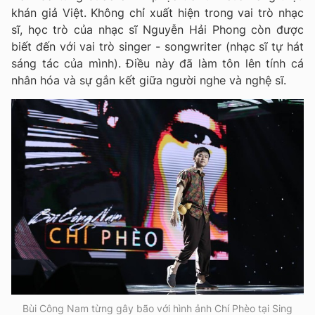
khán giả Việt. Không chỉ xuất hiện trong vai trò nhạc
sĩ, học trò của nhạc sĩ Nguyễn Hải Phong còn được
biết đến với vai trò singer - songwriter (nhạc sĩ tự hát
sáng tác của mình). Điều này đã làm tôn lên tính cá
nhân hóa và sự gắn kết giữa người nghe và nghệ sĩ.
Bùi Công Nam từng gây bão với hình ảnh Chí Phèo tại Sing