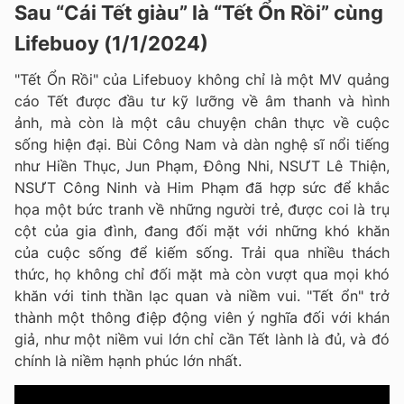
Sau “Cái Tết giàu” là “Tết Ổn Rồi” cùng
Lifebuoy (1/1/2024)
"Tết Ổn Rồi" của Lifebuoy không chỉ là một MV quảng
cáo Tết được đầu tư kỹ lưỡng về âm thanh và hình
ảnh, mà còn là một câu chuyện chân thực về cuộc
sống hiện đại. Bùi Công Nam và dàn nghệ sĩ nổi tiếng
như Hiền Thục, Jun Phạm, Đông Nhi, NSƯT Lê Thiện,
NSƯT Công Ninh và Him Phạm đã hợp sức để khắc
họa một bức tranh về những người trẻ, được coi là trụ
cột của gia đình, đang đối mặt với những khó khăn
của cuộc sống để kiếm sống. Trải qua nhiều thách
thức, họ không chỉ đối mặt mà còn vượt qua mọi khó
khăn với tinh thần lạc quan và niềm vui. "Tết ổn" trở
thành một thông điệp động viên ý nghĩa đối với khán
giả, như một niềm vui lớn chỉ cần Tết lành là đủ, và đó
chính là niềm hạnh phúc lớn nhất.