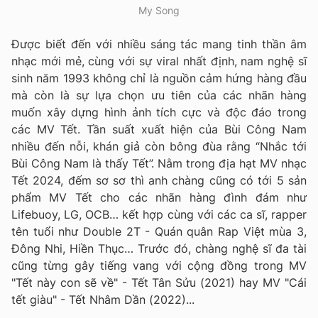
My Song
Được biết đến với nhiều sáng tác mang tinh thần âm
nhạc mới mẻ, cùng với sự viral nhất định, nam nghệ sĩ
sinh năm 1993 không chỉ là nguồn cảm hứng hàng đầu
mà còn là sự lựa chọn ưu tiên của các nhãn hàng
muốn xây dựng hình ảnh tích cực và độc đáo trong
các MV Tết. Tần suất xuất hiện của Bùi Công Nam
nhiều đến nỗi, khán giả còn bông đùa rằng “Nhắc tới
Bùi Công Nam là thấy Tết”. Nằm trong địa hạt MV nhạc
Tết 2024, đếm sơ sơ thì anh chàng cũng có tới 5 sản
phẩm MV Tết cho các nhãn hàng đình đám như
Lifebuoy, LG, OCB… kết hợp cùng với các ca sĩ, rapper
tên tuổi như Double 2T - Quán quân Rap Việt mùa 3,
Đông Nhi, Hiền Thục… Trước đó, chàng nghệ sĩ đa tài
cũng từng gây tiếng vang với cộng đồng trong MV
"Tết này con sẽ về" - Tết Tân Sửu (2021) hay MV "Cái
tết giàu" - Tết Nhâm Dần (2022)...