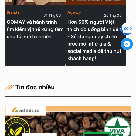
Brands
Agency
31 Thg 03
26 Thg 03
COMAY và hành trình
Hơn 50% người Việt
tìm kiếm vị thế xứng tầm
thích đồ uống bình dân
cho túi sợi tự nhiên
- Sử dụng ngay chiến
lược mồi nhử giá &
social media để thu hút
khách hàng!
Tin đọc nhiều