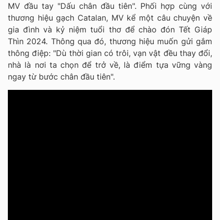
MV đầu tay "Dấu chân đầu tiên". Phối hợp cùng với
thương hiệu gạch Catalan, MV kể một câu chuyện về
gia đình và kỷ niệm tuổi thơ để chào đón Tết Giáp
Thìn 2024. Thông qua đó, thương hiệu muốn gửi gắm
thông điệp: "Dù thời gian có trôi, vạn vật đều thay đổi,
nhà là nơi ta chọn để trở về, là điểm tựa vững vàng
ngay từ bước chân đầu tiên".