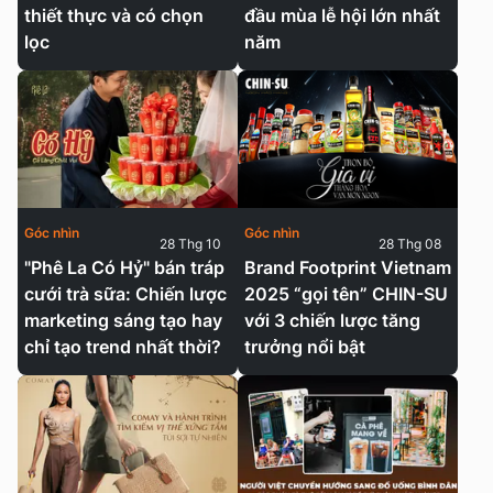
thiết thực và có chọn
đầu mùa lễ hội lớn nhất
lọc
năm
Góc nhìn
Góc nhìn
28 Thg 10
28 Thg 08
"Phê La Có Hỷ" bán tráp
Brand Footprint Vietnam
cưới trà sữa: Chiến lược
2025 “gọi tên” CHIN-SU
marketing sáng tạo hay
với 3 chiến lược tăng
chỉ tạo trend nhất thời?
trưởng nổi bật