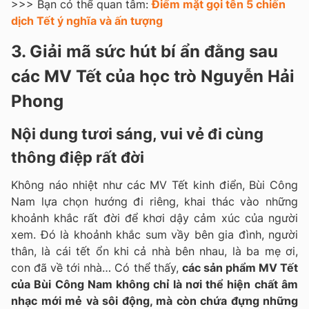
>>> Bạn có thể quan tâm:
Điểm mặt gọi tên 5 chiến
dịch Tết ý nghĩa và ấn tượng
3. Giải mã sức hút bí ẩn đằng sau
các MV Tết của học trò Nguyễn Hải
Phong
Nội dung tươi sáng, vui vẻ đi cùng
thông điệp rất đời
Không náo nhiệt như các MV Tết kinh điển, Bùi Công
Nam lựa chọn hướng đi riêng, khai thác vào những
khoảnh khắc rất đời để khơi dậy cảm xúc của người
xem. Đó là khoảnh khắc sum vầy bên gia đình, người
thân, là cái tết ổn khi cả nhà bên nhau, là ba mẹ ơi,
con đã về tới nhà… Có thể thấy,
các sản phẩm MV Tết
của Bùi Công Nam không chỉ là nơi thể hiện chất âm
nhạc mới mẻ và sôi động, mà còn chứa đựng những