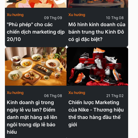
Xu hướng
Xu hướng
09 Thg 09
10 Thg 08
"Phù phép" cho các
Mô hình kinh doanh của
chiến dịch marketing dịp
bánh trung thu Kinh Đô
20/10
có gì đặc biệt?
Xu hướng
Xu hướng
06 Thg 08
21 Thg 02
Kinh doanh gì trong
Chiến lược Marketing
ngày lễ vu lan? Điểm
của Nike - Thương hiệu
danh mặt hàng sẽ lên
thể thao hàng đầu thế
ngôi trong dịp lễ báo
giới
hiếu