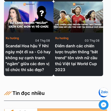
Xu hướng
Xu hướng
04 Thg 08
03 Thg 08
Scandal Hoa hậu Ý Nhi
Điểm danh các chiến
ngày một đi xa - Có hay
lược truyền thông "bắt
không sự cạnh tranh
trend" tôn vinh nữ cầu
“ngầm” giữa các đơn vị
thủ Việt tại World Cup
tổ chức thi sắc đẹp?
2023
Tin đọc nhiều