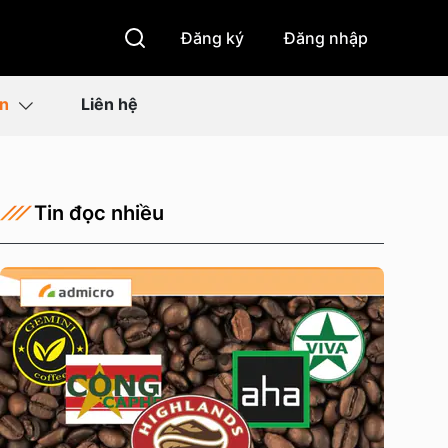
Đăng ký
Đăng nhập
ìn
Liên hệ
Tin đọc nhiều