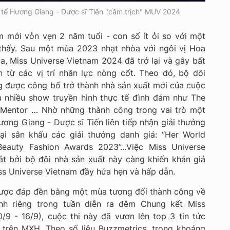
 tế Hương Giang - Dược sĩ Tiến "cầm trịch" MUV 2024
m mới vỏn vẹn 2 năm tuổi - con số ít ỏi so với một
 thấy. Sau một mùa 2023 nhạt nhòa với ngôi vị Hoa
, Miss Universe Vietnam 2024 đã trở lại và gây bất
 từ các vị trí nhân lực nòng cốt. Theo đó, bộ đôi
g được công bố trở thành nhà sản xuất mới của cuộc
u nhiều show truyền hình thực tế đình đám như The
Mentor … Nhờ những thành công trong vai trò một
ơng Giang - Dược sĩ Tiến liên tiếp nhận giải thưởng
ại sân khấu các giải thưởng danh giá: “Her World
eauty Fashion Awards 2023”...Việc Miss Universe
t bởi bộ đôi nhà sản xuất này càng khiến khán giả
 Universe Vietnam đầy hứa hẹn và hấp dẫn.
ược đáp đền bằng một mùa tương đối thành công về
nh riêng trong tuần diễn ra đêm Chung kết Miss
/9 - 16/9), cuộc thi này đã vươn lên top 3 tin tức
 trên MXH. Theo số liệu Buzzmetrics, trong khoảng