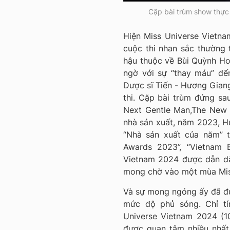
Cặp bài trùm show thực
Hiện Miss Universe Vietna
cuộc thi nhan sắc thường
hậu thuộc về Bùi Quỳnh Hoa
ngờ với sự “thay máu” đến
Dược sĩ Tiến - Hương Gian
thi. Cặp bài trùm đứng sa
Next Gentle Man,The New 
nhà sản xuất, năm 2023, Hư
“Nhà sản xuất của năm” t
Awards 2023”, “Vietnam B
Vietnam 2024 được dẫn dắ
mong chờ vào một mùa Miss
Và sự mong ngóng ấy đã đ
mức độ phủ sóng. Chỉ tí
Universe Vietnam 2024 (10
được quan tâm nhiều nhất