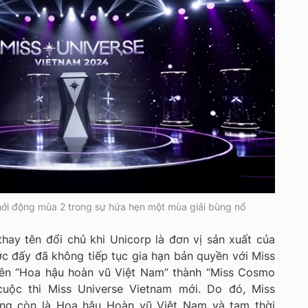
hởi động mùa 2 trong sự hứa hẹn một mùa giải bùng nổ
ay tên đổi chủ khi Unicorp là đơn vị sản xuất của
c đấy đã không tiếp tục gia hạn bản quyền với Miss
 tên “Hoa hậu hoàn vũ Việt Nam” thành “Miss Cosmo
cuộc thi Miss Universe Vietnam mới. Do đó, Miss
ông còn là Hoa hậu Hoàn vũ Việt Nam và tạm thời