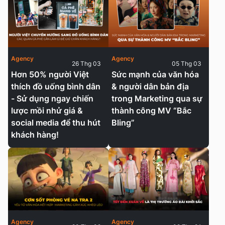
Agency
Agency
26 Thg 03
05 Thg 03
Hơn 50% người Việt
Sức mạnh của văn hóa
thích đồ uống bình dân
& người dân bản địa
- Sử dụng ngay chiến
trong Marketing qua sự
lược mồi nhử giá &
thành công MV “Bắc
social media để thu hút
Bling”
khách hàng!
Agency
Agency