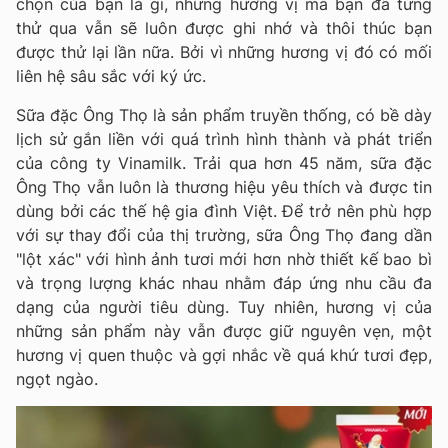
chọn của bạn là gì, những hương vị mà bạn đã từng
thử qua vẫn sẽ luôn được ghi nhớ và thôi thúc bạn
được thử lại lần nữa. Bởi vì những hương vị đó có mối
liên hệ sâu sắc với ký ức.
Sữa đặc Ông Thọ là sản phẩm truyền thống, có bề dày
lịch sử gắn liền với quá trình hình thành và phát triển
của công ty Vinamilk. Trải qua hơn 45 năm, sữa đặc
Ông Thọ vẫn luôn là thương hiệu yêu thích và được tin
dùng bởi các thế hệ gia đình Việt. Để trở nên phù hợp
với sự thay đổi của thị trường, sữa Ông Thọ đang dần
"lột xác" với hình ảnh tươi mới hơn nhờ thiết kế bao bì
và trọng lượng khác nhau nhằm đáp ứng nhu cầu đa
dạng của người tiêu dùng. Tuy nhiên, hương vị của
những sản phẩm này vẫn được giữ nguyên vẹn, một
hương vị quen thuộc và gợi nhắc về quá khứ tươi đẹp,
ngọt ngào.