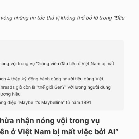
òng những tin tức thú vị không thể bỏ lỡ trong “Đầu
óng vội trong vụ “Giảng viên đầu tiên ở Việt Nam bị mất
 hơn 4 thập kỷ đồng hành cùng người tiêu dùng Việt
Threads giờ còn là “thế giới GenY” với lượng người dùng
thương hiệu
hông điệp “Maybe it's Maybelline” từ năm 1991
thừa nhận nóng vội trong vụ
iên ở Việt Nam bị mất việc bởi AI”