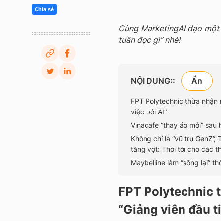
Chia sẻ
Cùng MarketingAI dạo một v
tuần đọc gì” nhé!
NỘI DUNG::
FPT Polytechnic thừa nhận n
việc bởi AI”
Vinacafe “thay áo mới” sau
Không chỉ là “vũ trụ GenZ”, 
tăng vọt: Thời tới cho các 
Maybelline làm “sống lại” t
FPT Polytechnic 
“Giảng viên đầu t