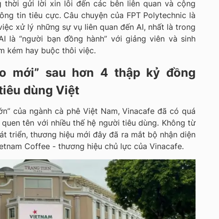
 thời gửi lời xin lỗi đến các bên liên quan và cộng
ông tin tiêu cực. Câu chuyện của FPT Polytechnic là
ệc xử lý những sự vụ liên quan đến AI, nhất là trong
I là “người bạn đồng hành” với giảng viên và sinh
iểm kém hay buộc thôi việc.
áo mới” sau hơn 4 thập kỷ đồng
tiêu dùng Việt
ớn” của ngành cà phê Việt Nam, Vinacafe đã có quá
quen tên với nhiều thế hệ người tiêu dùng. Không từ
t triển, thương hiệu mới đây đã ra mắt bộ nhận diện
etnam Coffee - thương hiệu chủ lực của Vinacafe.