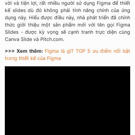
vời và tiện lợi, rất nhiều người sử dụng Figma để thiết
kế slides dù đó không phải tính năng chính của ứng
dụng này. Hiểu được điều này, nhà phát triển đã chính
thức giới thiệu một sản phẩm mới với tên gọi Figma
Slides - được kỳ vọng sẽ cạnh tranh trực diện cùng
Canva Slide và Pitch.com.
>>> Xem thêm:
Figma là gì? TOP 5 ưu điểm nổi bật
trong thiết kế của Figma