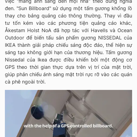
việc "mang ánh sáng đến mọi nhà" theo đúng nghĩa
đen. "Sun Billboard" sử dụng một tấm gương khổng lồ
thay cho bảng quảng cáo thông thường. Thay vì đầu
tư tốn kém vào các phương tiện quảng cáo khác,
Åkestam Holst NoA đã hợp tác với Havells và Ocean
Outdoor để biến tấu sản phẩm gương NISSEDAL của
IKEA thành giải pháp chiếu sáng độc đáo, thể hiện sự
sáng tạo không giới hạn của thương hiệu. Tấm gương
Nissedal của Ikea được điều khiển bởi một động cơ
GPS theo thời gian thực dựa trên vị trí của mặt trời,
giúp phản chiếu ánh sáng mặt trời rực rỡ vào các quán
cà phê ngoài trời.