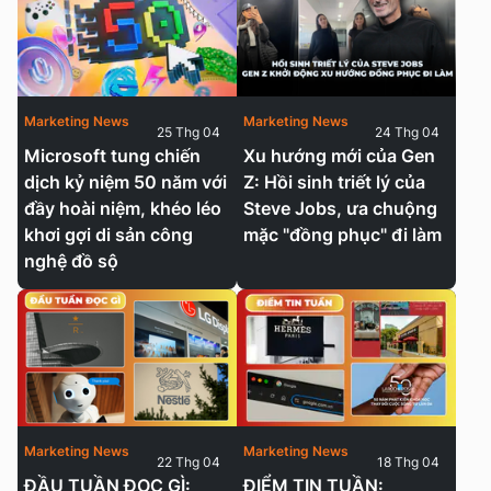
Marketing News
Marketing News
25 Thg 04
24 Thg 04
Microsoft tung chiến
Xu hướng mới của Gen
dịch kỷ niệm 50 năm với
Z: Hồi sinh triết lý của
đầy hoài niệm, khéo léo
Steve Jobs, ưa chuộng
khơi gợi di sản công
mặc "đồng phục" đi làm
nghệ đồ sộ
Marketing News
Marketing News
22 Thg 04
18 Thg 04
ĐẦU TUẦN ĐỌC GÌ:
ĐIỂM TIN TUẦN: