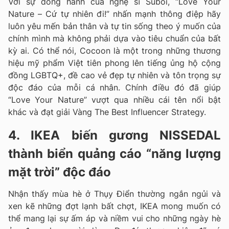
Với sự đồng hành của nghệ sĩ Suboi, “Love Your
Nature – Cứ tự nhiên đi!” nhấn mạnh thông điệp hãy
luôn yêu mến bản thân và tự tin sống theo ý muốn của
chính mình mà không phải dựa vào tiêu chuẩn của bất
kỳ ai. Có thể nói, Cocoon là một trong những thương
hiệu mỹ phẩm Việt tiên phong lên tiếng ủng hộ cộng
đồng LGBTQ+, đề cao vẻ đẹp tự nhiên và tôn trọng sự
độc đáo của mỗi cá nhân. Chính điều đó đã giúp
“Love Your Nature” vượt qua nhiều cái tên nổi bật
khác và đạt giải Vàng The Best Influencer Strategy.
4. IKEA biến gương NISSEDAL
thành biển quảng cáo “năng lượng
mặt trời” độc đáo
Nhận thấy mùa hè ở Thụy Điển thường ngắn ngủi và
xen kẽ những đợt lạnh bất chợt, IKEA mong muốn có
thể mang lại sự ấm áp và niềm vui cho những ngày hè