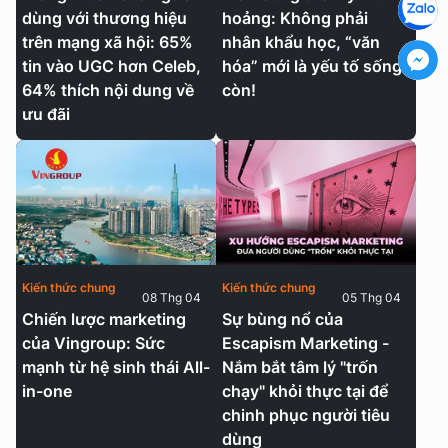
dùng với thương hiệu
hoảng: Không phải
trên mạng xã hội: 65%
nhân khẩu học, “văn
tin vào UGC hơn Celeb,
hóa” mới là yếu tố sống
64% thích nội dung về
còn!
ưu đãi
Kiến thức chung
Kiến thức chung
08 Thg 04
05 Thg 04
Chiến lược marketing
Sự bùng nổ của
của Vingroup: Sức
Escapism Marketing -
mạnh từ hệ sinh thái All-
Nắm bắt tâm lý "trốn
in-one
chạy" khỏi thực tại để
chinh phục người tiêu
dùng