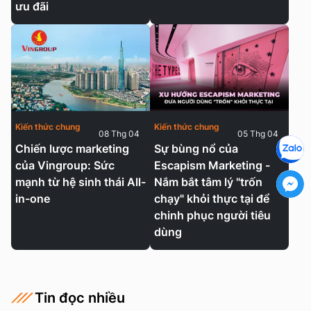
ưu đãi
Kiến thức chung
Kiến thức chung
08 Thg 04
05 Thg 04
Chiến lược marketing
Sự bùng nổ của
của Vingroup: Sức
Escapism Marketing -
mạnh từ hệ sinh thái All-
Nắm bắt tâm lý "trốn
in-one
chạy" khỏi thực tại để
chinh phục người tiêu
dùng
Tin đọc nhiều