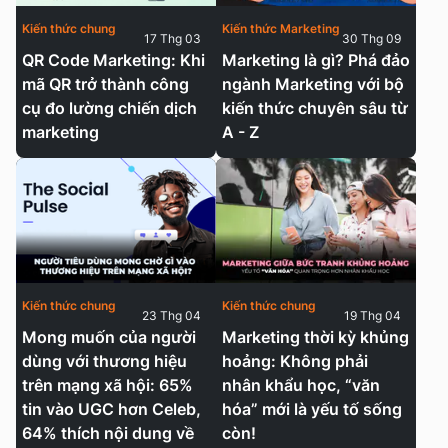
Kiến thức chung
Kiến thức Marketing
17 Thg 03
30 Thg 09
QR Code Marketing: Khi
Marketing là gì? Phá đảo
mã QR trở thành công
ngành Marketing với bộ
cụ đo lường chiến dịch
kiến thức chuyên sâu từ
marketing
A - Z
Kiến thức chung
Kiến thức chung
23 Thg 04
19 Thg 04
Mong muốn của người
Marketing thời kỳ khủng
dùng với thương hiệu
hoảng: Không phải
trên mạng xã hội: 65%
nhân khẩu học, “văn
tin vào UGC hơn Celeb,
hóa” mới là yếu tố sống
64% thích nội dung về
còn!