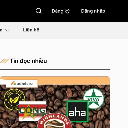
Đăng ký
Đăng nhập
ìn
Liên hệ
Tin đọc nhiều