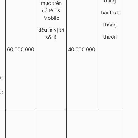
dạng
mục trên
cả PC &
bài text
Mobile
thông
đều là vị trí
thườn
số 1)
60.000.000
40.000.000
ật
C