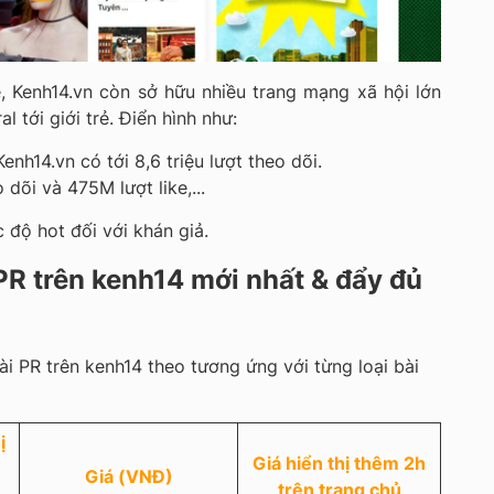
, Kenh14.vn còn sở hữu nhiều trang mạng xã hội lớn
al tới giới trẻ. Điển hình như:
enh14.vn có tới 8,6 triệu lượt theo dõi.
 dõi và 475M lượt like,...
 độ hot đối với khán giả.
PR trên kenh14 mới nhất & đẩy đủ
ài PR trên kenh14 theo tương ứng với từng loại bài
ị
Giá hiển thị thêm 2h
Giá (VNĐ)
trên trang chủ