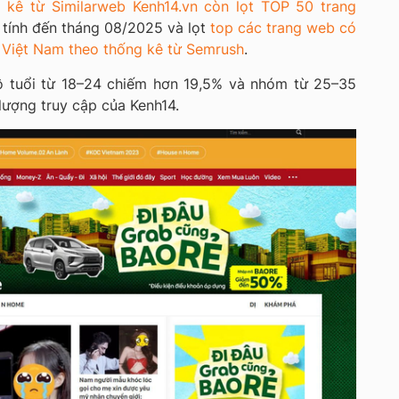
 kê từ Similarweb Kenh14.vn còn lọt TOP 50 trang
tính đến tháng 08/2025 và lọt
top các trang web có
ại Việt Nam theo thống kê từ Semrush
.
ộ tuổi từ 18–24 chiếm hơn 19,5% và nhóm từ 25–35
 lượng truy cập của Kenh14.