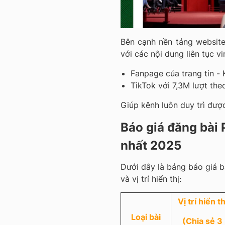
Bên cạnh nền tảng website
với các nội dung liên tục vir
Fanpage của trang tin - K
TikTok với 7,3M lượt theo
Giúp kênh luôn duy trì được
Báo giá đăng bài 
nhất 2025
Dưới đây là bảng báo giá b
và vị trí hiển thị:
Vị trí hiển th
Loại bài
(Chia sẻ 3