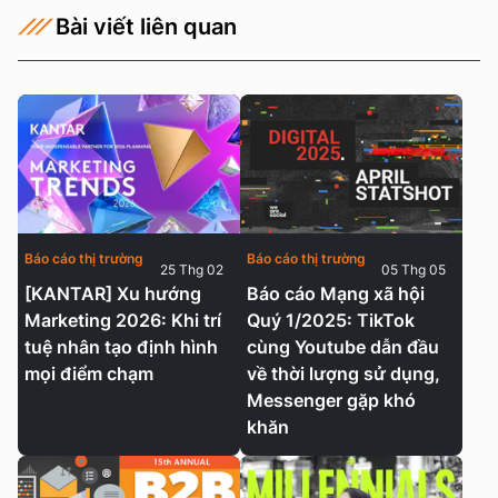
Bài viết liên quan
Báo cáo thị trường
Báo cáo thị trường
25 Thg 02
05 Thg 05
[KANTAR] Xu hướng
Báo cáo Mạng xã hội
Marketing 2026: Khi trí
Quý 1/2025: TikTok
tuệ nhân tạo định hình
cùng Youtube dẫn đầu
mọi điểm chạm
về thời lượng sử dụng,
Messenger gặp khó
khăn