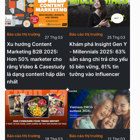
Báo cáo thị trường
Báo cáo thị trường
27 Thg 03
25 Thg 03
Xu hướng Content
Khám phá Insight Gen Y
Marketing B2B 2025:
- Millennials 2025: 63%
Hơn 50% marketer cho
sẵn sàng chi trả cho yếu
rằng Video & Casestudy
tố bền vững, 61% tin
là dạng content hấp dẫn
tưởng vào Influencer
nhất
Báo cáo thị trường
Báo cáo thị trường
18 Thg 03
11 Thg 03