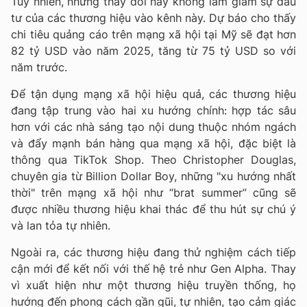
Tuy nhiên, những thay đổi này không làm giảm sự đầu
tư của các thương hiệu vào kênh này. Dự báo cho thấy
chi tiêu quảng cáo trên mạng xã hội tại Mỹ sẽ đạt hơn
82 tỷ USD vào năm 2025, tăng từ 75 tỷ USD so với
năm trước.
Để tận dụng mạng xã hội hiệu quả, các thương hiệu
đang tập trung vào hai xu hướng chính: hợp tác sâu
hơn với các nhà sáng tạo nội dung thuộc nhóm ngách
và đẩy mạnh bán hàng qua mạng xã hội, đặc biệt là
thông qua TikTok Shop. Theo Christopher Douglas,
chuyên gia từ Billion Dollar Boy, những "xu hướng nhất
thời" trên mạng xã hội như “brat summer” cũng sẽ
được nhiều thương hiệu khai thác để thu hút sự chú ý
và lan tỏa tự nhiên.
Ngoài ra, các thương hiệu đang thử nghiệm cách tiếp
cận mới để kết nối với thế hệ trẻ như Gen Alpha. Thay
vì xuất hiện như một thương hiệu truyền thống, họ
hướng đến phong cách gần gũi, tự nhiên, tạo cảm giác