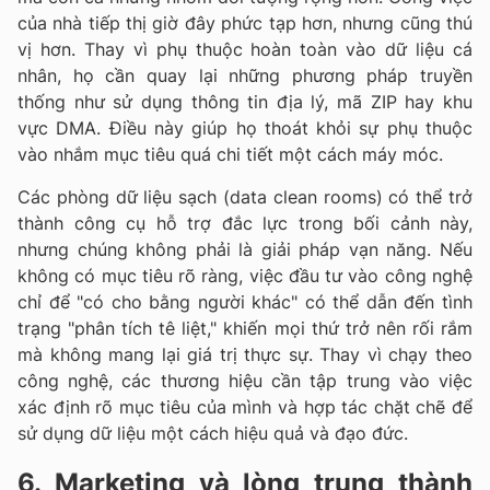
của nhà tiếp thị giờ đây phức tạp hơn, nhưng cũng thú
vị hơn. Thay vì phụ thuộc hoàn toàn vào dữ liệu cá
nhân, họ cần quay lại những phương pháp truyền
thống như sử dụng thông tin địa lý, mã ZIP hay khu
vực DMA. Điều này giúp họ thoát khỏi sự phụ thuộc
vào nhắm mục tiêu quá chi tiết một cách máy móc.
Các phòng dữ liệu sạch (data clean rooms) có thể trở
thành công cụ hỗ trợ đắc lực trong bối cảnh này,
nhưng chúng không phải là giải pháp vạn năng. Nếu
không có mục tiêu rõ ràng, việc đầu tư vào công nghệ
chỉ để "có cho bằng người khác" có thể dẫn đến tình
trạng "phân tích tê liệt," khiến mọi thứ trở nên rối rắm
mà không mang lại giá trị thực sự. Thay vì chạy theo
công nghệ, các thương hiệu cần tập trung vào việc
xác định rõ mục tiêu của mình và hợp tác chặt chẽ để
sử dụng dữ liệu một cách hiệu quả và đạo đức.
6. Marketing và lòng trung thành