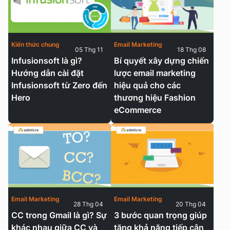
Kiến thức chung
Email Marketing
05 Thg 11
18 Thg 08
Infusionsoft là gì?
Bí quyết xây dựng chiến
Hướng dẫn cài đặt
lược email marketing
Infusionsoft từ Zero đến
hiệu quả cho các
Hero
thương hiệu Fashion
eCommerce
Email Marketing
Email Marketing
28 Thg 04
20 Thg 04
CC trong Gmail là gì? Sự
3 bước quan trọng giúp
khác nhau giữa CC và
tăng khả năng tiếp cận