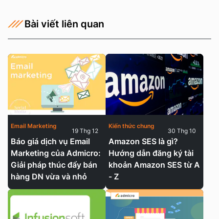
Bài viết liên quan
Email Marketing
Kiến thức chung
19 Thg 12
30 Thg 10
Báo giá dịch vụ Email
Amazon SES là gì?
Marketing của Admicro:
Hướng dẫn đăng ký tài
Giải pháp thúc đẩy bán
khoản Amazon SES từ A
hàng DN vừa và nhỏ
- Z