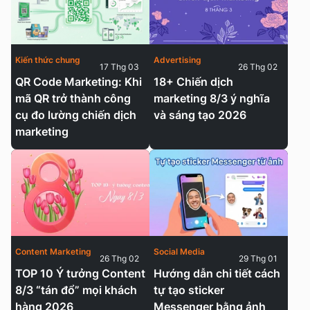
Kiến thức chung
Advertising
17 Thg 03
26 Thg 02
QR Code Marketing: Khi
18+ Chiến dịch
mã QR trở thành công
marketing 8/3 ý nghĩa
cụ đo lường chiến dịch
và sáng tạo 2026
marketing
Content Marketing
Social Media
26 Thg 02
29 Thg 01
TOP 10 Ý tưởng Content
Hướng dẫn chi tiết cách
8/3 “tán đổ” mọi khách
tự tạo sticker
hàng 2026
Messenger bằng ảnh