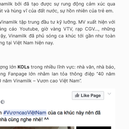
inamilk bởi đã tạo được sự rung động cảm xúc qua
t và hùng vĩ của đất nước, sự hồn nhiên của trẻ em.
Vinamilk tập trung đầu tư kỹ lưỡng. MV xuất hiện với
uảng cáo Youtube, giờ vàng VTV, rạp CGV…, những
ậy, Vinamilk đã phủ sóng ca khúc tới gần như toàn
g tại Việt Nam hiện nay.
ượng lớn
KOLs
trong nhiều lĩnh vực: nhà văn, nhà báo,
trang Fanpage lớn nhằm lan tỏa thông điệp “40 năm
0 năm Vinamilk – Vươn cao Việt Nam”.