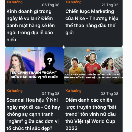
Xu hướng
Xu hướng
06 Thg 08
21 Thg 02
Kinh doanh gì trong
Chiến lược Marketing
ngày lễ vu lan? Điểm
của Nike - Thương hiệu
danh mặt hàng sẽ lên
thể thao hàng đầu thế
ngôi trong dịp lễ báo
giới
hiếu
Xu hướng
Xu hướng
04 Thg 08
03 Thg 08
Scandal Hoa hậu Ý Nhi
Điểm danh các chiến
ngày một đi xa - Có hay
lược truyền thông "bắt
không sự cạnh tranh
trend" tôn vinh nữ cầu
“ngầm” giữa các đơn vị
thủ Việt tại World Cup
tổ chức thi sắc đẹp?
2023