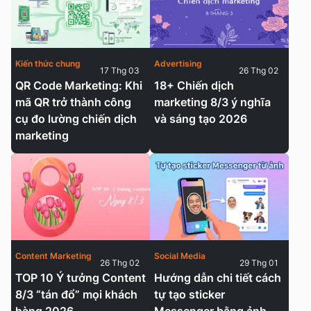
Kiến thức chung
Advertising
17 Thg 03
26 Thg 02
QR Code Marketing: Khi
18+ Chiến dịch
mã QR trở thành công
marketing 8/3 ý nghĩa
cụ đo lường chiến dịch
và sáng tạo 2026
marketing
Content Marketing
Social Media
26 Thg 02
29 Thg 01
TOP 10 Ý tưởng Content
Hướng dẫn chi tiết cách
8/3 “tán đổ” mọi khách
tự tạo sticker