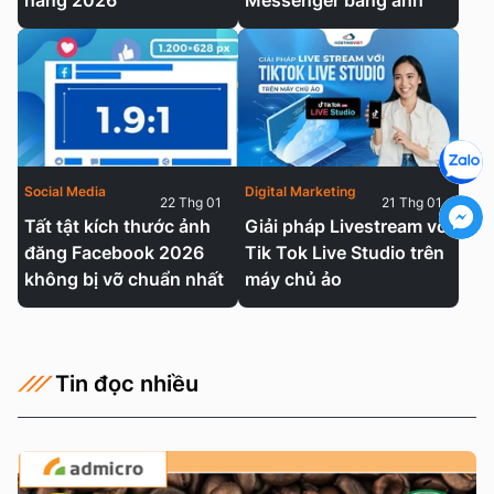
hàng 2026
Messenger bằng ảnh
Social Media
Digital Marketing
22 Thg 01
21 Thg 01
Tất tật kích thước ảnh
Giải pháp Livestream với
đăng Facebook 2026
Tik Tok Live Studio trên
không bị vỡ chuẩn nhất
máy chủ ảo
Tin đọc nhiều