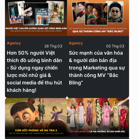
Agency
Agency
26 Thg 03
05 Thg 03
Hơn 50% người Việt
Sức mạnh của văn hóa
thích đồ uống bình dân
& người dân bản địa
- Sử dụng ngay chiến
trong Marketing qua sự
lược mồi nhử giá &
thành công MV “Bắc
social media để thu hút
Bling”
khách hàng!