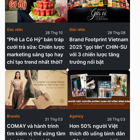
Góc nhìn
Góc nhìn
28 Thg 10
28 Thg 08
"Phê La Có Hỷ" bán tráp
Brand Footprint Vietnam
cưới trà sữa: Chiến lược
2025 “gọi tên” CHIN-SU
marketing sáng tạo hay
với 3 chiến lược tăng
chỉ tạo trend nhất thời?
trưởng nổi bật
Brands
Agency
31 Thg 03
26 Thg 03
COMAY và hành trình
Hơn 50% người Việt
tìm kiếm vị thế xứng tầm
thích đồ uống bình dân