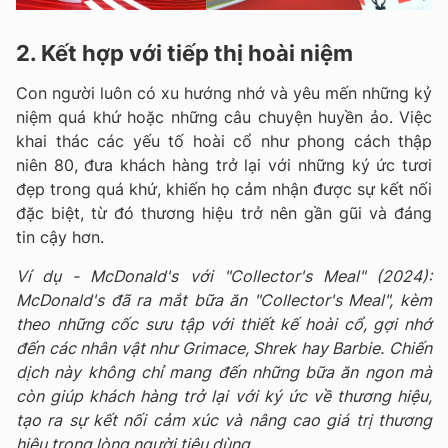
2. Kết hợp với tiếp thị hoài niệm
Con người luôn có xu hướng nhớ và yêu mến những kỷ
niệm quá khứ hoặc những câu chuyện huyền ảo. Việc
khai thác các yếu tố hoài cổ như phong cách thập
niên 80, đưa khách hàng trở lại với những ký ức tươi
đẹp trong quá khứ, khiến họ cảm nhận được sự kết nối
đặc biệt, từ đó thương hiệu trở nên gần gũi và đáng
tin cậy hơn.
Ví dụ - McDonald's với "Collector's Meal" (2024):
McDonald's đã ra mắt bữa ăn "Collector's Meal", kèm
theo những cốc sưu tập với thiết kế hoài cổ, gợi nhớ
đến các nhân vật như Grimace, Shrek hay Barbie. Chiến
dịch này không chỉ mang đến những bữa ăn ngon mà
còn giúp khách hàng trở lại với ký ức về thương hiệu,
tạo ra sự kết nối cảm xúc và nâng cao giá trị thương
hiệu trong lòng người tiêu dùng.