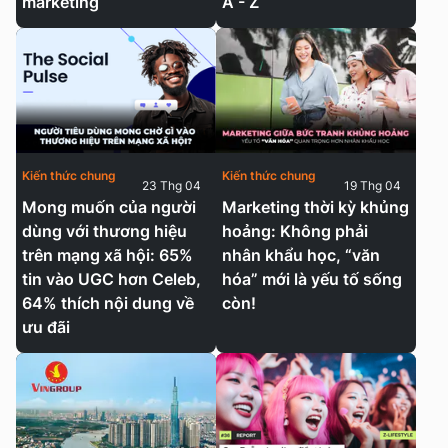
marketing
A - Z
Kiến thức chung
Kiến thức chung
23 Thg 04
19 Thg 04
Mong muốn của người
Marketing thời kỳ khủng
dùng với thương hiệu
hoảng: Không phải
trên mạng xã hội: 65%
nhân khẩu học, “văn
tin vào UGC hơn Celeb,
hóa” mới là yếu tố sống
64% thích nội dung về
còn!
ưu đãi