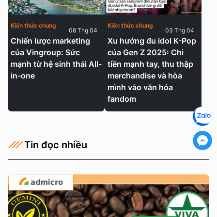
Kiến thức chung
Kiến thức chung
08 Thg 04
03 Thg 04
Chiến lược marketing
Xu hướng đu idol K-Pop
của Vingroup: Sức
của Gen Z 2025: Chi
mạnh từ hệ sinh thái All-
tiền mạnh tay, thu thập
in-one
merchandise và hòa
mình vào văn hóa
fandom
Tin đọc nhiều