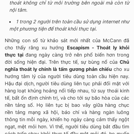
thoát không chỉ từ môi trường bên ngoài mà còn từ
nội tâm.
1 trong 2 người trên toàn cầu sử dụng internet như
một phương tiện để thoát khỏi thực tại.
Những con số từ khảo sát mới nhất của McCann đã
cho thấy rằng xu hướng
Escapism - Thoát ly khỏi
thực
tại
đang ngày càng trở nên phổ biến hơn trong
đời sống hiện đại. Trên thực tế, sự bùng nổ của
Chủ
nghĩa thoát ly chính là tấm gương phản chiếu
cho xu
hướng tâm lý của người tiêu dùng toàn cầu hiện nay.
Hậu đại dịch, người tiêu dùng liên tục phải đối mặt với
hàng loạt khủng hoảng nổi tiếp nhau, từ suy thoái kinh
tế, bất ổn định chính trị, và cho tới sự bão hòa của các
nền tảng số. Họ liên tục bị bao vây giữa hàng chục
nền tảng mạng xã hội, báo chí và hàng ngàn luông
thông tin mỗi ngày, khiến họ ngày càng cảm thấy ngột
ngạt, mệt mỏi hơn. Vì thế, người tiêu dùng bắt đầu tìm
cách trốn chạy khỏi thực tế đầy mệt mỏi đó, họ muốn