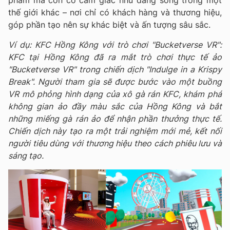
phẩm mà còn có cảm giác như đang sống trong một
thế giới khác – nơi chỉ có khách hàng và thương hiệu,
góp phần tạo nên sự khác biệt và ấn tượng sâu sắc.
Ví dụ: KFC Hồng Kông với trò chơi "Bucketverse VR":
KFC tại Hồng Kông đã ra mắt trò chơi thực tế ảo
"Bucketverse VR" trong chiến dịch "Indulge in a Krispy
Break". Người tham gia sẽ được bước vào một buồng
VR mô phỏng hình dạng của xô gà rán KFC, khám phá
không gian ảo đầy màu sắc của Hồng Kông và bắt
những miếng gà rán ảo để nhận phần thưởng thực tế.
Chiến dịch này tạo ra một trải nghiệm mới mẻ, kết nối
người tiêu dùng với thương hiệu theo cách phiêu lưu và
sáng tạo.