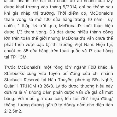
là chi nhánh thứ hai của chuỗi đồ ăn nhanh của Mỹ
được khai trương vào tháng 5/2014, chỉ ba tháng sau
khi gia nhập thị trường. Thời điểm đó, McDonald's
tham vọng sẽ mở 100 cửa hàng trong 10 năm. Tuy
nhiên, 1 thập kỷ trôi qua, McDonald's mới thực hiện
được 1/3 tham vọng. Dù đạt được nhiều thành công
lớn trên toàn thế giới nhưng McDonald's vẫn chưa thể
phát triển vượt bậc tại thị trường Việt Nam. Hiện tại,
chuỗi có 35 cửa hàng trên toàn quốc và 17 cửa hàng
tại TP.HCM.
Trước McDonald’s, một “ông lớn” ngành F&B khác là
Starbucks cũng vừa tuyên bố đóng cửa chi nhánh
Starbuck Reserve tại Hàn Thuyên, phường Bến Nghé,
Quận 1, TP.HCM từ 26/8. Lý do được thương hiệu này
đưa ra là vì không đàm phán được vấn đề giá cả mặt
bằng. Với mức giá quá cao, lên tới 757 triệu đồng/
tháng, tương đương gần 9 tỷ đồng/ năm cho diện tích
212,5m2.