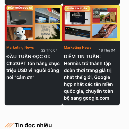
Marketing News
Marketing News
22 Thg 04
18 Thg 04
ĐẦU TUẦN ĐỌC GÌ:
ĐIỂM TIN TUẦN:
ChatGPT tốn hàng chục
Hermès trở thành tập
triệu USD vì người dùng
đoàn thời trang giá trị
nói “cảm ơn”
nhất thế giới, Google
hợp nhất các tên miền
quốc gia, chuyển toàn
bộ sang google.com
Tin đọc nhiều