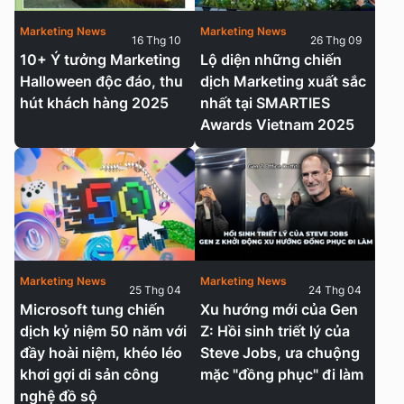
Marketing News
Marketing News
16 Thg 10
26 Thg 09
10+ Ý tưởng Marketing
Lộ diện những chiến
Halloween độc đáo, thu
dịch Marketing xuất sắc
hút khách hàng 2025
nhất tại SMARTIES
Awards Vietnam 2025
Marketing News
Marketing News
25 Thg 04
24 Thg 04
Microsoft tung chiến
Xu hướng mới của Gen
dịch kỷ niệm 50 năm với
Z: Hồi sinh triết lý của
đầy hoài niệm, khéo léo
Steve Jobs, ưa chuộng
khơi gợi di sản công
mặc "đồng phục" đi làm
nghệ đồ sộ