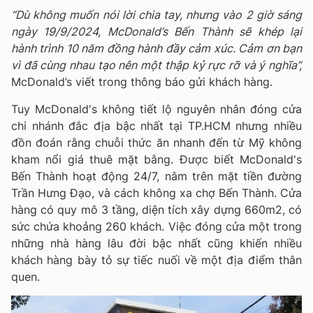
“Dù không muốn nói lời chia tay, nhưng vào 2 giờ sáng
ngày 19/9/2024, McDonald’s Bến Thành sẽ khép lại
hành trình 10 năm đồng hành đầy cảm xúc. Cảm ơn bạn
vì đã cùng nhau tạo nên một thập kỷ rực rỡ và ý nghĩa”,
McDonald’s viết trong thông báo gửi khách hàng.
Tuy McDonald's không tiết lộ nguyên nhân đóng cửa
chi nhánh đắc địa bậc nhất tại TP.HCM nhưng nhiều
đồn đoán rằng chuỗi thức ăn nhanh đến từ Mỹ không
kham nổi giá thuê mặt bằng. Được biết McDonald's
Bến Thành hoạt động 24/7, nằm trên mặt tiền đường
Trần Hưng Đạo, và cách không xa chợ Bến Thành. Cửa
hàng có quy mô 3 tầng, diện tích xây dựng 660m2, có
sức chứa khoảng 260 khách. Việc đóng cửa một trong
những nhà hàng lâu đời bậc nhất cũng khiến nhiều
khách hàng bày tỏ sự tiếc nuối về một địa điểm thân
quen.