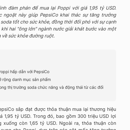
ình đàm phán để mua lại Poppi với giá 1,95 tỷ USD.
c ngoặt này giúp PepsiCo khai thác sự tăng trưởng
soda tốt cho sức khỏe, đồng thời đối phó với sự cạnh
 khi hai "ông lớn" ngành nước giải khát bước vào một
n về sức khỏe đường ruột.
Poppi hấp dẫn với PepsiCo
ở rộng danh mục sản phẩm
rong thị trường soda chức năng và động thái từ các đối
epsiCo sắp đạt được thỏa thuận mua lại thương hiệu
iá 1,95 tỷ USD. Trong đó, bao gồm 300 triệu USD lợi
g xuống còn 1,65 tỷ USD. Ngoài ra, thỏa thuận còn