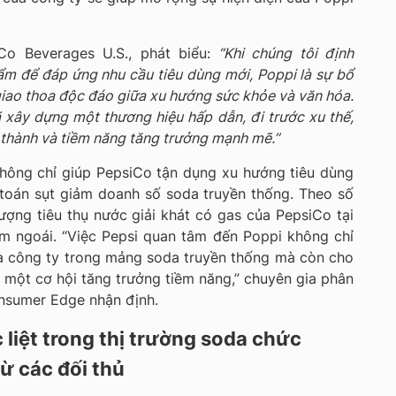
o Beverages U.S., phát biểu:
“Khi chúng tôi định
m để đáp ứng nhu cầu tiêu dùng mới, Poppi là sự bổ
iao thoa độc đáo giữa xu hướng sức khỏe và văn hóa.
ã xây dựng một thương hiệu hấp dẫn, đi trước xu thế,
 thành và tiềm năng tăng trưởng mạnh mẽ.”
hông chỉ giúp PepsiCo tận dụng xu hướng tiêu dùng
 toán sụt giảm doanh số soda truyền thống. Theo số
lượng tiêu thụ nước giải khát có gas của PepsiCo tại
m ngoái. “Việc Pepsi quan tâm đến Poppi không chỉ
a công ty trong mảng soda truyền thống mà còn cho
một cơ hội tăng trưởng tiềm năng,” chuyên gia phân
onsumer Edge nhận định.
 liệt trong thị trường soda chức
ừ các đối thủ