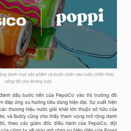
ộng danh mục sản phẩm và bước chân vào cuộc chiến thức
uống tốt cho đường ruột
 đánh dấu bước tiến của PepsiCo vào thị trường đồ
 đáp ứng xu hướng tiêu dùng hiện đại. Sự xuất hiện
ác thương hiệu nước giải khát lớn thuộc sở hữu của
de, và Bubly cũng cho thấy tham vọng mở rộng danh
ó, theo các giám đốc điều hành của PepsiCo, đội
của công ty sẽ giúp mở rộng sự hiện diện của Poppi