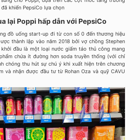
 sung cho Poppi, dựa trên các cột mốc tăng trưởng
ì đã khiến PepsiCo lựa chọn
a lại Poppi hấp dẫn với PepsiCo
ãng đồ uống start-up đi từ con số 0 đến thương hiệu
 Được thành lập vào năm 2018 bởi vợ chồng Stephen
i khởi đầu là một loại nước giấm táo thủ công mang
phẩm chứa ít đường hơn soda truyền thống (với chỉ
h chóng thu hút sự chú ý khi xuất hiện trên chương
năm và nhận được đầu tư từ Rohan Oza và quỹ CAVU