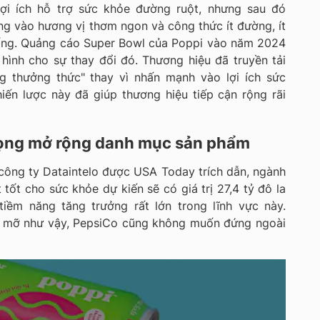
ợi ích hỗ trợ sức khỏe đường ruột, nhưng sau đó
g vào hương vị thơm ngon và công thức ít đường, ít
hống. Quảng cáo Super Bowl của Poppi vào năm 2024
hình cho sự thay đổi đó. Thương hiệu đã truyền tải
g thưởng thức" thay vì nhấn mạnh vào lợi ích sức
iến lược này đã giúp thương hiệu tiếp cận rộng rãi
ọng mở rộng danh mục sản phẩm
công ty Dataintelo được USA Today trích dẫn, ngành
tốt cho sức khỏe dự kiến sẽ có giá trị 27,4 tỷ đô la
iềm năng tăng trưởng rất lớn trong lĩnh vực này.
 mỡ như vậy, PepsiCo cũng không muốn đứng ngoài