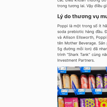
các điều khoản thưởng bổ
trong tương lai. Vậy điều g
Lý do thương vụ mu
Poppi là một trong số ít h
soda prebiotic hàng đầu.
và Allison Ellsworth, Popp
tên Mother Beverage. Sản 
5g đường mỗi lon) đã nhan
trình “Shark Tank” cùng 
Investment Partners.