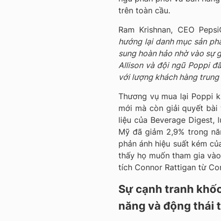
trên toàn cầu.
Ram Krishnan, CEO PepsiC
hướng lại danh mục sản phẩ
sung hoàn hảo nhờ vào sự g
Allison và đội ngũ Poppi đ
với lượng khách hàng trung
Thương vụ mua lại Poppi k
mới mà còn giải quyết bài
liệu của Beverage Digest, 
Mỹ đã giảm 2,9% trong nă
phản ánh hiệu suất kém củ
thấy họ muốn tham gia vào 
tích Connor Rattigan từ C
Sự cạnh tranh khốc
năng và động thái t