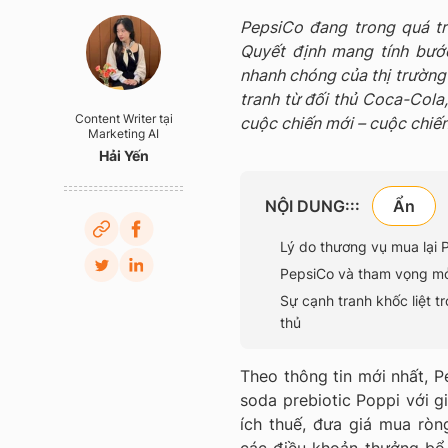
PepsiCo đang trong quá tr
Quyết định mang tính bướ
nhanh chóng của thị trường 
tranh từ đối thủ Coca-Cola,
Content Writer tại
cuộc chiến mới – cuộc chiế
Marketing AI
Hải Yến
NỘI DUNG:::
Lý do thương vụ mua lại 
PepsiCo và tham vọng m
Sự cạnh tranh khốc liệt t
thủ
Theo thông tin mới nhất, P
soda prebiotic Poppi với g
ích thuế, đưa giá mua ròn