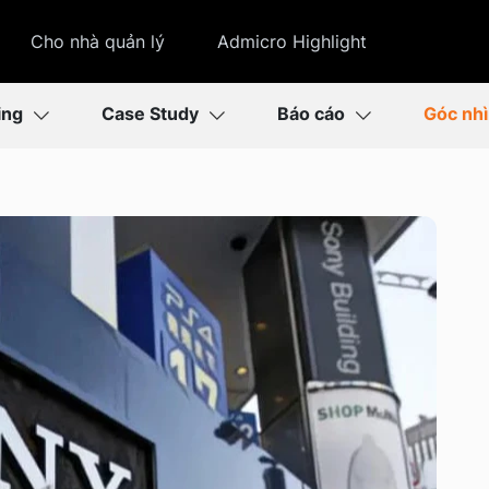
Cho nhà quản lý
Admicro Highlight
ing
Case Study
Báo cáo
Góc nh