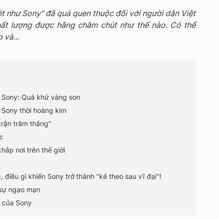
t như Sony" đã quá quen thuộc đối với người dân Việt
hất lượng được hãng chăm chút như thế nào. Có thể
 và...
a Sony: Quá khứ vàng son
 Sony thời hoàng kim
 trận trăm thắng"
c
ắp nơi trên thế giới
, điều gì khiến Sony trở thành "kẻ theo sau vĩ đại"!
 sự ngạo mạn
m của Sony