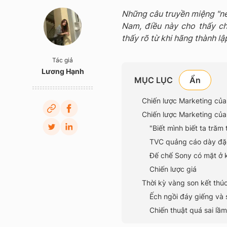
Những câu truyền miệng "né
Nam, điều này cho thấy c
thấy rõ từ khi hãng thành lập
Tác giả
Lương Hạnh
MỤC LỤC
Chiến lược Marketing củ
Chiến lược Marketing của
"Biết mình biết ta trăm
TVC quảng cáo dày đặ
Đế chế Sony có mặt ở kh
Chiến lược giá
Thời kỳ vàng son kết thúc
Ếch ngồi đáy giếng và
Chiến thuật quá sai lầ