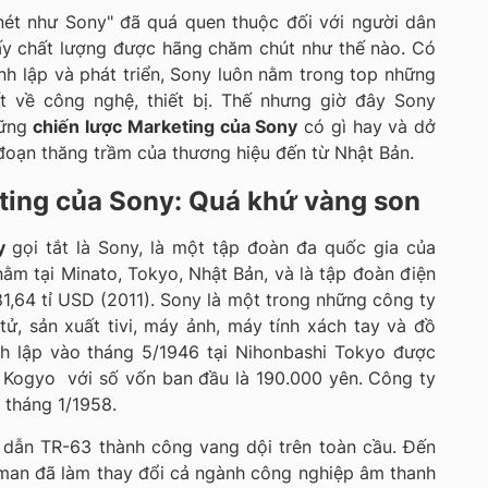
nét như Sony" đã quá quen thuộc đối với người dân
ấy chất lượng được hãng chăm chút như thế nào. Có
ành lập và phát triển, Sony luôn nằm trong top những
 về công nghệ, thiết bị. Thế nhưng giờ đây Sony
hững
chiến lược Marketing của Sony
có gì hay và dở
 đoạn thăng trầm của thương hiệu đến từ Nhật Bản.
ting của Sony: Quá khứ vàng son
ny
gọi tắt là Sony, là một tập đoàn đa quốc gia của
nằm tại Minato, Tokyo, Nhật Bản, và là tập đoàn điện
81,64 tỉ USD (2011). Sony là một trong những công ty
tử, sản xuất tivi, máy ảnh, máy tính xách tay và đồ
h lập vào tháng 5/1946 tại Nihonbashi Tokyo được
 Kogyo với số vốn ban đầu là 190.000 yên. Công ty
 tháng 1/1958.
 dẫn TR-63 thành công vang dội trên toàn cầu. Đến
man đã làm thay đổi cả ngành công nghiệp âm thanh