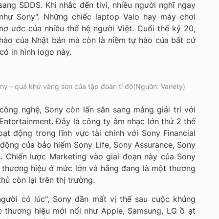
 sang SDDS. Khi nhắc đến tivi, nhiều người nghĩ ngay
như Sony". Những chiếc laptop Vaio hay máy chơi
ơ ước của nhiều thế hệ người Việt. Cuối thế kỷ 20,
 hào của Nhật bản mà còn là niềm tự hào của bất cứ
ó in hình logo này.
ny - quá khứ vàng son của tập đoàn tỉ đô(Nguồn: Variety)
công nghệ, Sony còn lấn sân sang mảng giải trí với
Entertainment. Đây là công ty âm nhạc lớn thứ 2 thế
oạt động trong lĩnh vực tài chính với Sony Financial
 động của bảo hiểm Sony Life, Sony Assurance, Sony
s. Chiến lược Marketing vào giai đoạn này của Sony
ủ thương hiệu ở mức lớn và hãng đang là một thương
hủ còn lại trên thị trường.
người có lúc", Sony dần mất vị thế sau cuộc khủng
ác thương hiệu mới nổi như Apple, Samsung, LG ồ ạt