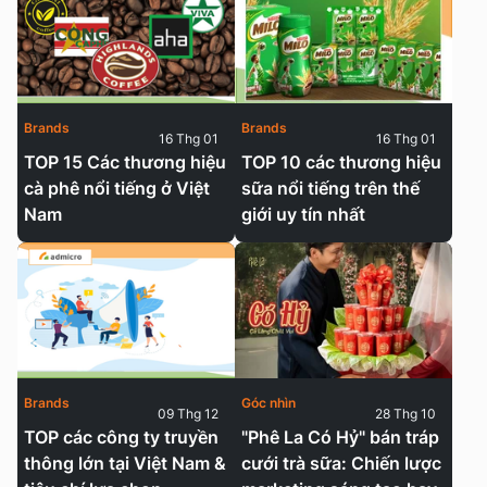
Brands
Brands
16 Thg 01
16 Thg 01
TOP 15 Các thương hiệu
TOP 10 các thương hiệu
cà phê nổi tiếng ở Việt
sữa nổi tiếng trên thế
Nam
giới uy tín nhất
Brands
Góc nhìn
09 Thg 12
28 Thg 10
TOP các công ty truyền
"Phê La Có Hỷ" bán tráp
thông lớn tại Việt Nam &
cưới trà sữa: Chiến lược