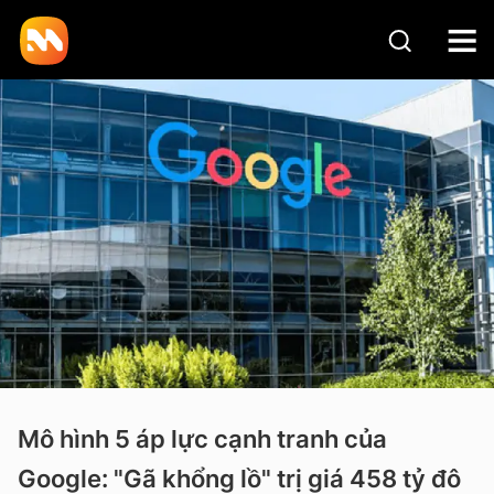
Mô hình 5 áp lực cạnh tranh của
Google: "Gã khổng lồ" trị giá 458 tỷ đô