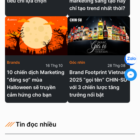
tiêu chí lựa chọn
marketing sáng tạo hay
chỉ tạo trend nhất thời?
Brands
Góc nhìn
16 Thg 10
28 Thg 08
10 chiến dịch Marketing
Brand Footprint Vietnam
“đáng sợ” mùa
2025 “gọi tên” CHIN-SU
Halloween sẽ truyền
với 3 chiến lược tăng
cảm hứng cho bạn
trưởng nổi bật
Tin đọc nhiều