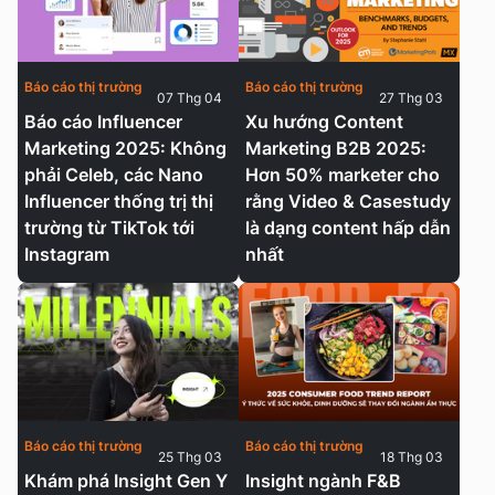
Báo cáo thị trường
Báo cáo thị trường
07 Thg 04
27 Thg 03
Báo cáo Influencer
Xu hướng Content
Marketing 2025: Không
Marketing B2B 2025:
phải Celeb, các Nano
Hơn 50% marketer cho
Influencer thống trị thị
rằng Video & Casestudy
trường từ TikTok tới
là dạng content hấp dẫn
Instagram
nhất
Báo cáo thị trường
Báo cáo thị trường
25 Thg 03
18 Thg 03
Khám phá Insight Gen Y
Insight ngành F&B