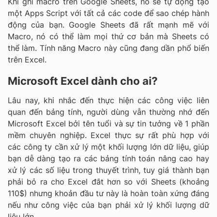
Khi ghi macro trên Google Sheets, nó sẽ tự động tạo
một Apps Script với tất cả các code để sao chép hành
động của bạn. Google Sheets đã rất mạnh mẽ với
Macro, nó có thể làm mọi thứ cơ bản mà Sheets có
thể làm. Tính năng Macro này cũng đang dần phổ biến
trên Excel.
Microsoft Excel dành cho ai?
Lâu nay, khi nhắc đến thực hiện các công việc liên
quan đến bảng tính, người dùng vẫn thường nhớ đến
Microsoft Excel bởi tên tuổi và sự tin tưởng về 1 phần
mềm chuyên nghiệp. Excel thực sự rất phù hợp với
các công ty cần xử lý một khối lượng lớn dữ liệu, giúp
bạn dễ dàng tạo ra các bảng tính toán nâng cao hay
xử lý các số liệu trong thuyết trình, tuy giá thành bạn
phải bỏ ra cho Excel đắt hơn so với Sheets (khoảng
110$) nhưng khoản đầu tư này là hoàn toàn xứng đáng
nếu như công việc của bạn phải xử lý khối lượng dữ
liệu lớn.