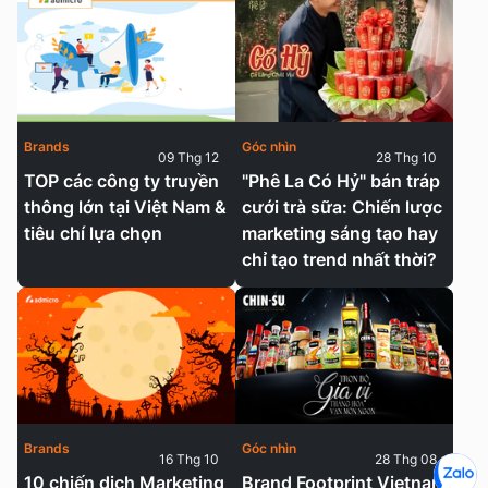
Brands
Góc nhìn
09 Thg 12
28 Thg 10
TOP các công ty truyền
"Phê La Có Hỷ" bán tráp
thông lớn tại Việt Nam &
cưới trà sữa: Chiến lược
tiêu chí lựa chọn
marketing sáng tạo hay
chỉ tạo trend nhất thời?
Brands
Góc nhìn
16 Thg 10
28 Thg 08
10 chiến dịch Marketing
Brand Footprint Vietnam